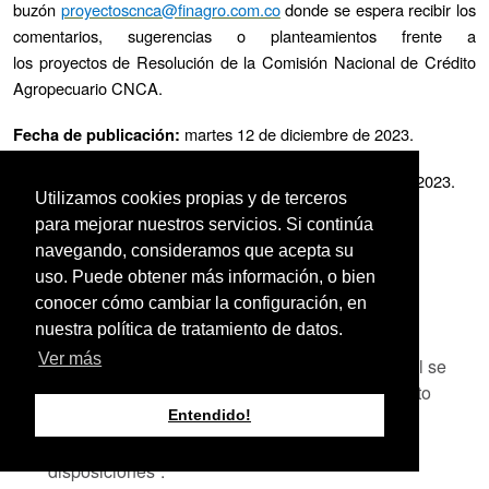
buzón
proyectos
cnca@finagro.com.co
donde se espera recibir los
comentarios, sugerencias o planteamientos frente a
los proyectos de Resolución de la Comisión Nacional de Crédito
Agropecuario CNCA.
martes 12 de diciembre de 2023.
Fecha de publicación:
lunes 18 de diciembre
de 2023.
Fecha límite de comentarios:
Utilizamos cookies propias y de terceros
para mejorar nuestros servicios. Si continúa
3:00 p.m.
Hora:
navegando, consideramos que acepta su
uso. Puede obtener más información, o bien
conocer cómo cambiar la configuración, en
nuestra política de tratamiento de datos.
Ver más
Proyecto de Resolución 8 de 2023
“Por la cual se
modifica la reglamentación del destino del crédito
agropecuario y rural, se definen sus usuarios,
Entendido!
condiciones financieras y se adoptan otras
disposiciones”.