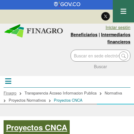
Pasar al contenido principal
| Eng
Iniciar sesión
Beneficiarios
|
Intermediarios
financieros
Buscar
Sobrescribir enlaces de ayuda a la navegac
Finagro
Transparencia Acceso Informacion Publica
Normativa
Proyectos Normativos
Proyectos CNCA
Proyectos CNCA