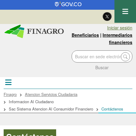
Pasar al contenido principal
| Eng
Iniciar sesión
Beneficiarios
|
Intermediarios
financieros
Buscar
Sobrescribir enlaces de ayuda a la navegac
Finagro
Atencion Servicios Ciudadania
Informacion Al Ciudadano
Sac Sistema Atencion Al Consumidor Financiero
Contáctenos