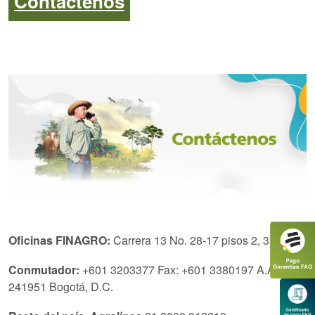
Contáctenos
Oficinas FINAGRO:
C
arrera 13 No. 28-17 pisos 2, 3, 4 y 5.
Conmutador:
+601 3203377 Fax: +601 3380197 A.A.
241951 Bogotá, D.C.