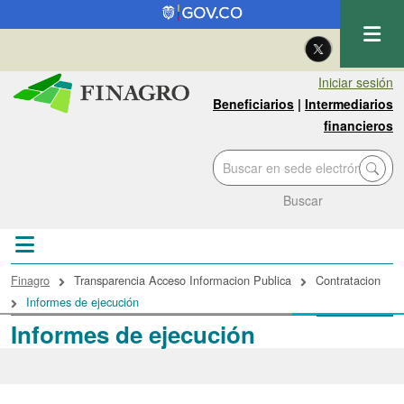
Pasar al contenido principal
| Eng
Iniciar sesión
Beneficiarios
|
Intermediarios
financieros
Buscar
Sobrescribir enlaces de ayuda a la navegac
Finagro
Transparencia Acceso Informacion Publica
Contratacion
Informes de ejecución
Informes de ejecución