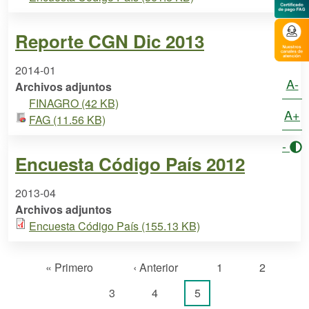
Reporte CGN Dic 2013
2014-01
A-
Archivos adjuntos
FINAGRO (42 KB)
A+
FAG (11.56 KB)
-
Encuesta Código País 2012
2013-04
Archivos adjuntos
Encuesta Código País (155.13 KB)
Paginación
Primera página
Página anterior
Página
Página
« Primero
‹ Anterior
1
2
Página
Página
Página actual
3
4
5