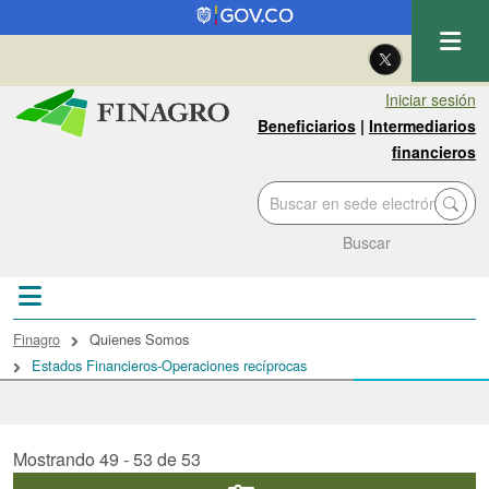
Pasar al contenido principal
| Eng
Iniciar sesión
Beneficiarios
|
Intermediarios
financieros
Buscar
Sobrescribir enlaces de ayuda a la navegac
Finagro
Quienes Somos
Estados Financieros-Operaciones recíprocas
Mostrando 49 - 53 de 53