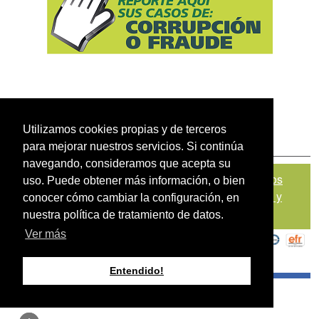
Utilizamos cookies propias y de terceros
para mejorar nuestros servicios. Si continúa
navegando, consideramos que acepta su
Mapa del sitio
|
Política de Tratamiento de Datos
uso. Puede obtener más información, o bien
Personales
|
Políticas de Seguridad, Términos y
conocer cómo cambiar la configuración, en
Condiciones de Uso
nuestra política de tratamiento de datos.
Ver más
Entendido!