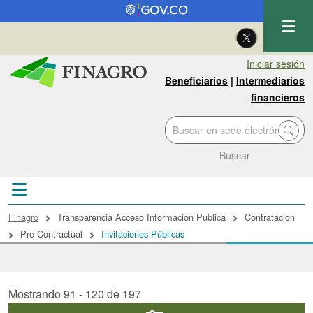
Pasar al contenido principal
| Eng
Iniciar sesión
Beneficiarios
|
Intermediarios
financieros
Buscar
Sobrescribir enlaces de ayuda a la navegac
Finagro
Transparencia Acceso Informacion Publica
Contratacion
Pre Contractual
Invitaciones Públicas
Mostrando 91 - 120 de 197