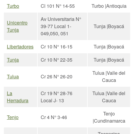
Turbo
Cl 101 N° 14-55
Turbo |Antioquia
Av Universitaria N°
Unicentro
39-77 Local 1-
Tunja |Boyacá
Tunja
049,050, 051
Libertadores
Cr 10 N° 16-15
Tunja |Boyacá
Tunja
Cr 10 N° 22-35
Tunja |Boyacá
Tulua |Valle del
Tulua
Cr 26 N° 26-20
Cauca
La
Cr 19 N° 28-76
Tulua |Valle del
Herradura
Local J- 13
Cauca
Tenjo
Tenjo
Cr 4 N° 3-46
|Cundinamarca
Tocancipa