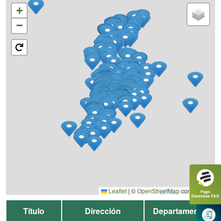
+
−
Leaflet
|
©
OpenStreetMap
contributors
Título
Dirección
Departamento