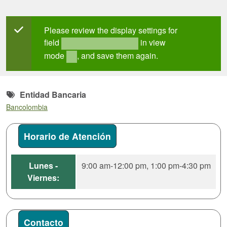
Mensaje de estado
Please review the display settings for
field
in view
field_mt_office_hours
mode
, and save them again.
full
Entidad Bancaria
Bancolombia
Horario de Atención
Lunes -
9:00 am-12:00 pm, 1:00 pm-4:30 pm
Viernes:
Contacto