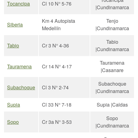
Tocancipa
Cl 10 N° 5-76
|Cundinamarca
Km 4 Autopista
Tenjo
Siberia
Medellín
|Cundinamarca
Tabio
Tabio
Cr 3 N° 4-36
|Cundinamarca
Tauramena
Tauramena
Cr 14 N° 4-17
|Casanare
Subachoque
Subachoque
Cl 3 N° 2-74
|Cundinamarca
Supia
Cl 33 N° 7-18
Supia |Caldas
Sopo
Sopo
Cr 3a N° 3-53
|Cundinamarca