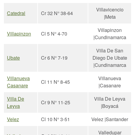
Villavicencio
Catedral
Cr 32 N° 38-64
|Meta
Villapinzon
Villapinzon
Cl 5 N° 4-70
|Cundinamarca
Villa De San
Ubate
Cr 6 N° 7-19
Diego De Ubate
|Cundinamarca
Villanueva
Villanueva
Cl 11 N° 8-45
Casanare
|Casanare
Villa De
Villa De Leyva
Cr 9 N° 11-25
Leyva
|Boyacá
Velez
Cl 10 N° 3-51
Velez |Santander
Valledupar