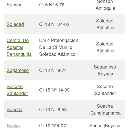
Sonson
Sonson
Cr 6 N° 6-78
|Antioquia
Soledad
Soledad
Cl 18 N° 24-02
|Atlántico
Central De
Km 4 Prolongación
Soledad
Abastos
De La Cl Murillo
|Atlántico
Barranquilla
Soledad Atlántico
Sogamoso
Sogamoso
Cl 12 N° 9-74
|Boyacá
Socorro
Socorro
Cr 15 N° 14-39
Santander
|Santander
Soacha
Soacha
Cl 13 N° 8-53
|Cundinamarca
Socha
Cr 10 N°4-07
Socha |Boyacá