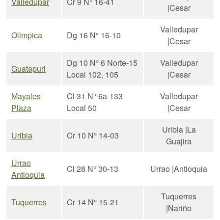
Valledupar
Cr 9 N° 16-41
|Cesar
Valledupar
Olimpica
Dg 16 N° 16-10
|Cesar
Dg 10 N° 6 Norte-15
Valledupar
Guatapuri
Local 102, 105
|Cesar
Mayales
Cl 31 N° 6a-133
Valledupar
Plaza
Local 50
|Cesar
Uribia |La
Uribia
Cr 10 N° 14-03
Guajira
Urrao
Cl 28 N° 30-13
Urrao |Antioquia
Antioquia
Tuquerres
Tuquerres
Cr 14 N° 15-21
|Nariño