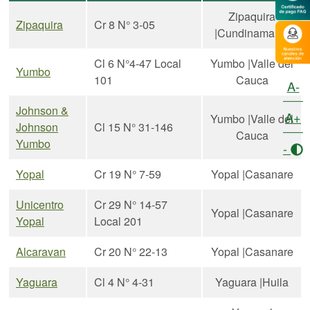
Zipaquira
Zipaquira
Cr 8 N° 3-05
|Cundinamarca
Cl 6 N°4-47 Local
Yumbo |Valle del
Yumbo
101
Cauca
A-
Johnson &
A+
Yumbo |Valle del
Johnson
Cl 15 N° 31-146
Cauca
Yumbo
-
Yopal
Cr 19 N° 7-59
Yopal |Casanare
Unicentro
Cr 29 N° 14-57
Yopal |Casanare
Yopal
Local 201
Alcaravan
Cr 20 N° 22-13
Yopal |Casanare
Yaguara
Cl 4 N° 4-31
Yaguara |Huila