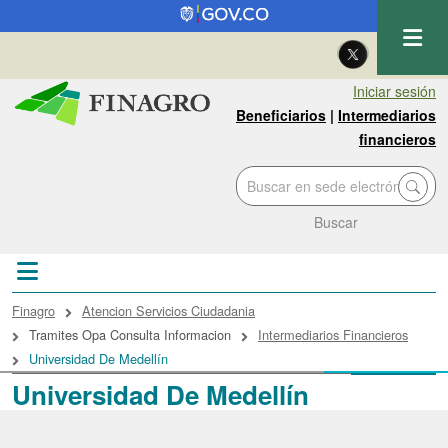
Pasar al contenido principal
| Eng
Iniciar sesión
Beneficiarios
|
Intermediarios
financieros
Buscar
Sobrescribir enlaces de ayuda a la navegac
Finagro
Atencion Servicios Ciudadania
Tramites Opa Consulta Informacion
Intermediarios Financieros
Universidad De Medellín
Universidad De Medellín