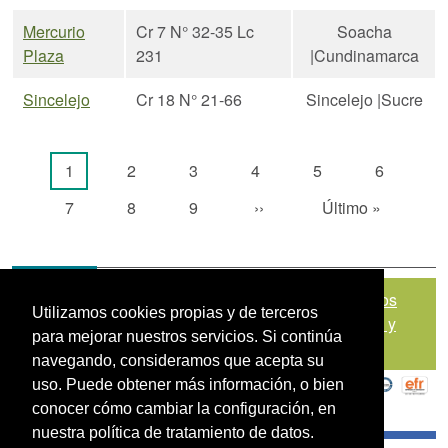
Mercurio
Cr 7 N° 32-35 Lc
Soacha
Plaza
231
|Cundinamarca
Sincelejo
Cr 18 N° 21-66
Sincelejo |Sucre
Paginación
Página actual
Página
Página
Página
Página
Página
1
2
3
4
5
6
Página
Página
Página
Siguiente página
Última página
7
8
9
››
Último »
Mapa del sitio
|
Política de Tratamiento de Datos
Utilizamos cookies propias y de terceros
Personales
|
Políticas de Seguridad, Términos y
para mejorar nuestros servicios. Si continúa
Condiciones de Uso
navegando, consideramos que acepta su
uso. Puede obtener más información, o bien
conocer cómo cambiar la configuración, en
nuestra política de tratamiento de datos.