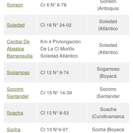
Sonson
Sonson
Cr 6 N° 6-78
|Antioquia
Soledad
Soledad
Cl 18 N° 24-02
|Atlántico
Central De
Km 4 Prolongación
Soledad
Abastos
De La Cl Murillo
|Atlántico
Barranquilla
Soledad Atlántico
Sogamoso
Sogamoso
Cl 12 N° 9-74
|Boyacá
Socorro
Socorro
Cr 15 N° 14-39
Santander
|Santander
Soacha
Soacha
Cl 13 N° 8-53
|Cundinamarca
Socha
Cr 10 N°4-07
Socha |Boyacá