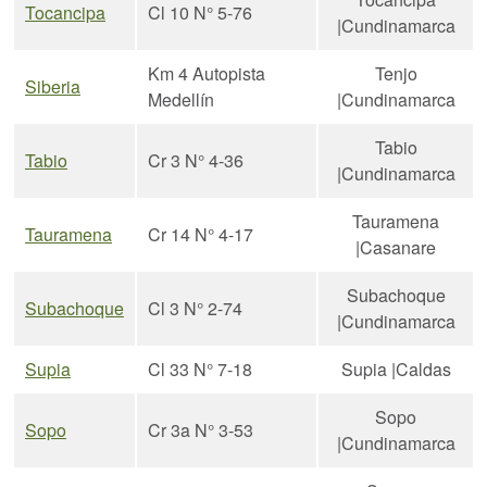
Tocancipa
Cl 10 N° 5-76
|Cundinamarca
Km 4 Autopista
Tenjo
Siberia
Medellín
|Cundinamarca
Tabio
Tabio
Cr 3 N° 4-36
|Cundinamarca
Tauramena
Tauramena
Cr 14 N° 4-17
|Casanare
Subachoque
Subachoque
Cl 3 N° 2-74
|Cundinamarca
Supia
Cl 33 N° 7-18
Supia |Caldas
Sopo
Sopo
Cr 3a N° 3-53
|Cundinamarca