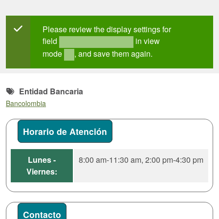
Mensaje de estado
Please review the display settings for
field
in view
field_mt_office_hours
mode
, and save them again.
full
Entidad Bancaria
Bancolombia
Horario de Atención
Lunes -
8:00 am-11:30 am, 2:00 pm-4:30 pm
Viernes:
Contacto