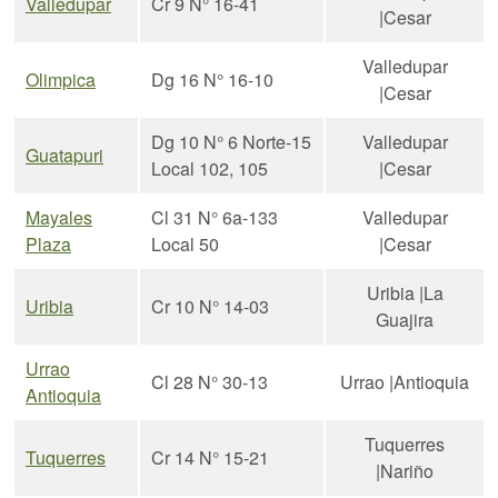
Valledupar
Cr 9 N° 16-41
|Cesar
Valledupar
Olimpica
Dg 16 N° 16-10
|Cesar
Dg 10 N° 6 Norte-15
Valledupar
Guatapuri
Local 102, 105
|Cesar
Mayales
Cl 31 N° 6a-133
Valledupar
Plaza
Local 50
|Cesar
Uribia |La
Uribia
Cr 10 N° 14-03
Guajira
Urrao
Cl 28 N° 30-13
Urrao |Antioquia
Antioquia
Tuquerres
Tuquerres
Cr 14 N° 15-21
|Nariño