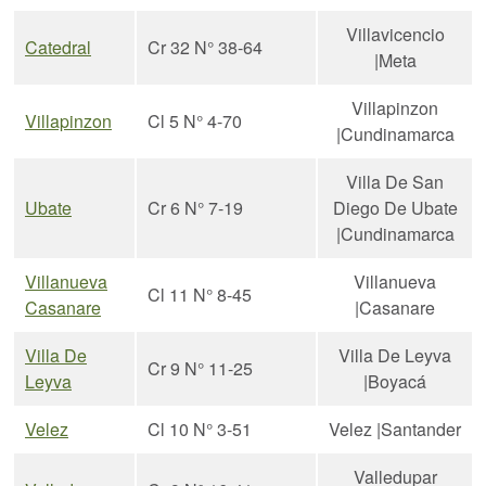
Villavicencio
Catedral
Cr 32 N° 38-64
|Meta
Villapinzon
Villapinzon
Cl 5 N° 4-70
|Cundinamarca
Villa De San
Ubate
Cr 6 N° 7-19
Diego De Ubate
|Cundinamarca
Villanueva
Villanueva
Cl 11 N° 8-45
Casanare
|Casanare
Villa De
Villa De Leyva
Cr 9 N° 11-25
Leyva
|Boyacá
Velez
Cl 10 N° 3-51
Velez |Santander
Valledupar