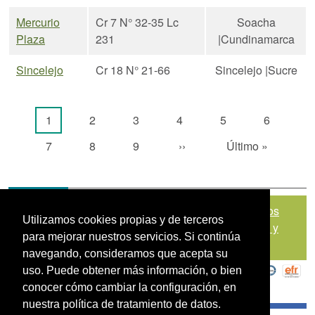
Mercurio
Cr 7 N° 32-35 Lc
Soacha
Plaza
231
|Cundinamarca
Sincelejo
Cr 18 N° 21-66
Sincelejo |Sucre
Paginación
Página actual
Página
Página
Página
Página
Página
1
2
3
4
5
6
Página
Página
Página
Siguiente página
Última página
7
8
9
››
Último »
Mapa del sitio
|
Política de Tratamiento de Datos
Utilizamos cookies propias y de terceros
Personales
|
Políticas de Seguridad, Términos y
para mejorar nuestros servicios. Si continúa
Condiciones de Uso
navegando, consideramos que acepta su
uso. Puede obtener más información, o bien
conocer cómo cambiar la configuración, en
nuestra política de tratamiento de datos.