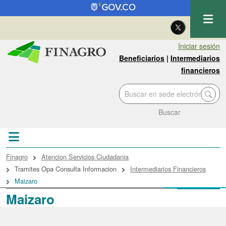
Pasar al contenido principal
| Eng
Iniciar sesión
Beneficiarios
|
Intermediarios
financieros
Buscar
Sobrescribir enlaces de ayuda a la navegac
Finagro
Atencion Servicios Ciudadania
Tramites Opa Consulta Informacion
Intermediarios Financieros
Maizaro
Maizaro