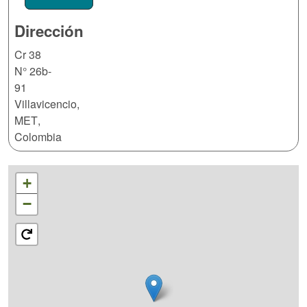
Dirección
Cr 38
N° 26b-
91
Villavicencio
,
MET
,
Colombia
+
−