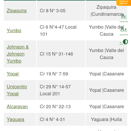
Zipaquira
Zipaquira
Cr 8 N° 3-05
|Cundinamarca
A-
Cl 6 N°4-47 Local
Yumbo |Valle del
A+
Yumbo
101
Cauca
-
Johnson &
Yumbo |Valle del
Johnson
Cl 15 N° 31-146
Cauca
Yumbo
Yopal
Cr 19 N° 7-59
Yopal |Casanare
Unicentro
Cr 29 N° 14-57
Yopal |Casanare
Yopal
Local 201
Alcaravan
Cr 20 N° 22-13
Yopal |Casanare
Yaguara
Cl 4 N° 4-31
Yaguara |Huila