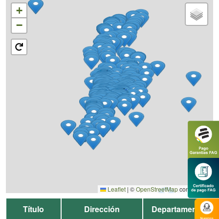
+
−
Leaflet
|
©
OpenStreetMap
contributors
Título
Dirección
Departamento