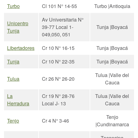
Turbo
Cl 101 N° 14-55
Turbo |Antioquia
Av Universitaria N°
Unicentro
39-77 Local 1-
Tunja |Boyacá
Tunja
049,050, 051
Libertadores
Cr 10 N° 16-15
Tunja |Boyacá
Tunja
Cr 10 N° 22-35
Tunja |Boyacá
Tulua |Valle del
Tulua
Cr 26 N° 26-20
Cauca
La
Cr 19 N° 28-76
Tulua |Valle del
Herradura
Local J- 13
Cauca
Tenjo
Tenjo
Cr 4 N° 3-46
|Cundinamarca
Tocancipa