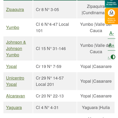
Zipaquira
Zipaquira
Cr 8 N° 3-05
|Cundinamarca
Cl 6 N°4-47 Local
Yumbo |Valle del
Yumbo
101
Cauca
A-
Johnson &
A+
Yumbo |Valle del
Johnson
Cl 15 N° 31-146
Cauca
Yumbo
-
Yopal
Cr 19 N° 7-59
Yopal |Casanare
Unicentro
Cr 29 N° 14-57
Yopal |Casanare
Yopal
Local 201
Alcaravan
Cr 20 N° 22-13
Yopal |Casanare
Yaguara
Cl 4 N° 4-31
Yaguara |Huila