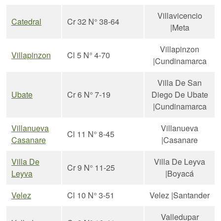
Villavicencio
Catedral
Cr 32 N° 38-64
|Meta
Villapinzon
Villapinzon
Cl 5 N° 4-70
|Cundinamarca
Villa De San
Ubate
Cr 6 N° 7-19
Diego De Ubate
|Cundinamarca
Villanueva
Villanueva
Cl 11 N° 8-45
Casanare
|Casanare
Villa De
Villa De Leyva
Cr 9 N° 11-25
Leyva
|Boyacá
Velez
Cl 10 N° 3-51
Velez |Santander
Valledupar