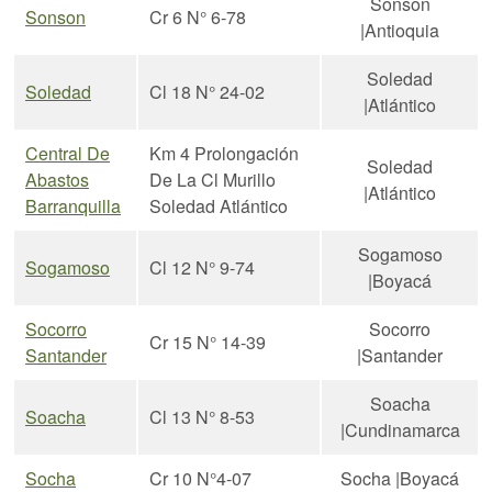
Sonson
Sonson
Cr 6 N° 6-78
|Antioquia
Soledad
Soledad
Cl 18 N° 24-02
|Atlántico
Central De
Km 4 Prolongación
Soledad
Abastos
De La Cl Murillo
|Atlántico
Barranquilla
Soledad Atlántico
Sogamoso
Sogamoso
Cl 12 N° 9-74
|Boyacá
Socorro
Socorro
Cr 15 N° 14-39
Santander
|Santander
Soacha
Soacha
Cl 13 N° 8-53
|Cundinamarca
Socha
Cr 10 N°4-07
Socha |Boyacá