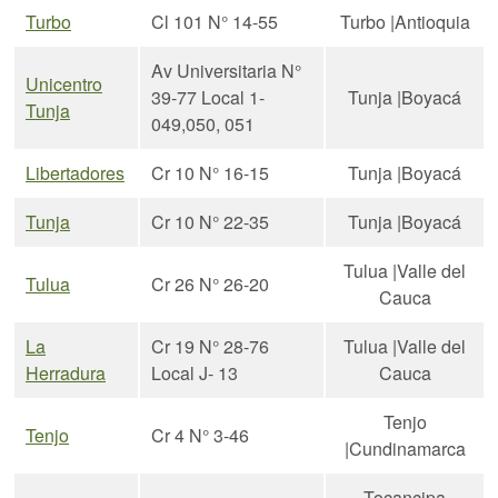
Turbo
Cl 101 N° 14-55
Turbo |Antioquia
Av Universitaria N°
Unicentro
39-77 Local 1-
Tunja |Boyacá
Tunja
049,050, 051
Libertadores
Cr 10 N° 16-15
Tunja |Boyacá
Tunja
Cr 10 N° 22-35
Tunja |Boyacá
Tulua |Valle del
Tulua
Cr 26 N° 26-20
Cauca
La
Cr 19 N° 28-76
Tulua |Valle del
Herradura
Local J- 13
Cauca
Tenjo
Tenjo
Cr 4 N° 3-46
|Cundinamarca
Tocancipa