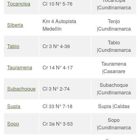
Tocancipa
Cl 10 N° 5-76
|Cundinamarca
Km 4 Autopista
Tenjo
Siberia
Medellín
|Cundinamarca
Tabio
Tabio
Cr 3 N° 4-36
|Cundinamarca
Tauramena
Tauramena
Cr 14 N° 4-17
|Casanare
Subachoque
Subachoque
Cl 3 N° 2-74
|Cundinamarca
Supia
Cl 33 N° 7-18
Supia |Caldas
Sopo
Sopo
Cr 3a N° 3-53
|Cundinamarca