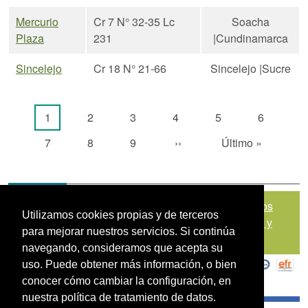
Mercurio
Cr 7 N° 32-35 Lc
Soacha
Plaza
231
|Cundinamarca
Sincelejo
Cr 18 N° 21-66
Sincelejo |Sucre
Paginación
Página actual
Página
Página
Página
Página
Página
1
2
3
4
5
6
Página
Página
Página
Siguiente página
Última página
7
8
9
››
Último »
Mapa del sitio
|
Política de Tratamiento de Datos
Utilizamos cookies propias y de terceros
Personales
|
Políticas de Seguridad, Términos y
para mejorar nuestros servicios. Si continúa
Condiciones de Uso
navegando, consideramos que acepta su
uso. Puede obtener más información, o bien
conocer cómo cambiar la configuración, en
nuestra política de tratamiento de datos.