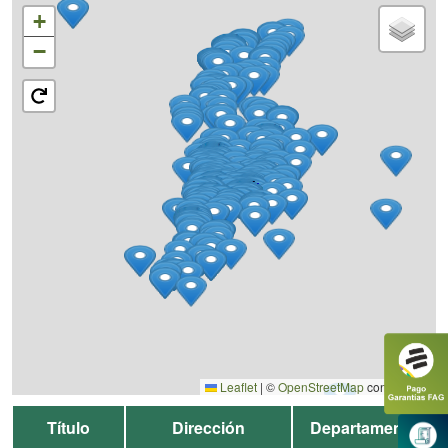
+
−
Leaflet
|
©
OpenStreetMap
contributors
Título
Dirección
Departamento