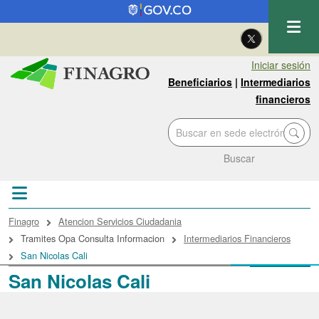
Pasar al contenido principal
| Eng
Iniciar sesión
Beneficiarios
|
Intermediarios
financieros
Buscar
Sobrescribir enlaces de ayuda a la navegac
Finagro
Atencion Servicios Ciudadania
Tramites Opa Consulta Informacion
Intermediarios Financieros
San Nicolas Cali
San Nicolas Cali