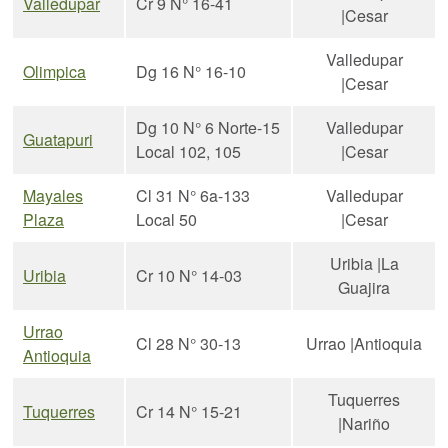
Valledupar
Cr 9 N° 16-41
|Cesar
Valledupar
Olimpica
Dg 16 N° 16-10
|Cesar
Dg 10 N° 6 Norte-15
Valledupar
Guatapuri
Local 102, 105
|Cesar
Mayales
Cl 31 N° 6a-133
Valledupar
Plaza
Local 50
|Cesar
Uribia |La
Uribia
Cr 10 N° 14-03
Guajira
Urrao
Cl 28 N° 30-13
Urrao |Antioquia
Antioquia
Tuquerres
Tuquerres
Cr 14 N° 15-21
|Nariño