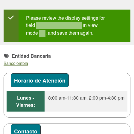
Mensaje de estado
Please review the display settings for
field
in view
field_mt_office_hours
mode
, and save them again.
full
Entidad Bancaria
Bancolombia
Horario de Atención
Lunes -
8:00 am-11:30 am, 2:00 pm-4:30 pm
Viernes:
Contacto