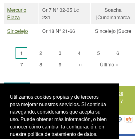
Mercurio
Cr 7 N° 32-35 Lc
Soacha
Plaza
231
|Cundinamarca
Sincelejo
Cr 18 N° 21-66
Sincelejo |Sucre
Paginación
Página actual
Página
Página
Página
Página
Página
1
2
3
4
5
6
Página
Página
Página
Siguiente página
Última página
7
8
9
››
Último »
Mapa del sitio
|
Política de Tratamiento de Datos
Utilizamos cookies propias y de terceros
Personales
|
Políticas de Seguridad, Términos y
para mejorar nuestros servicios. Si continúa
Condiciones de Uso
navegando, consideramos que acepta su
uso. Puede obtener más información, o bien
conocer cómo cambiar la configuración, en
nuestra política de tratamiento de datos.