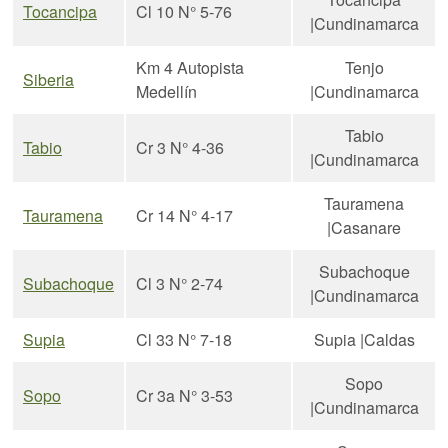
Tocancipa
Cl 10 N° 5-76
|Cundinamarca
Km 4 Autopista
Tenjo
Siberia
Medellín
|Cundinamarca
Tabio
Tabio
Cr 3 N° 4-36
|Cundinamarca
Tauramena
Tauramena
Cr 14 N° 4-17
|Casanare
Subachoque
Subachoque
Cl 3 N° 2-74
|Cundinamarca
Supia
Cl 33 N° 7-18
Supia |Caldas
Sopo
Sopo
Cr 3a N° 3-53
|Cundinamarca