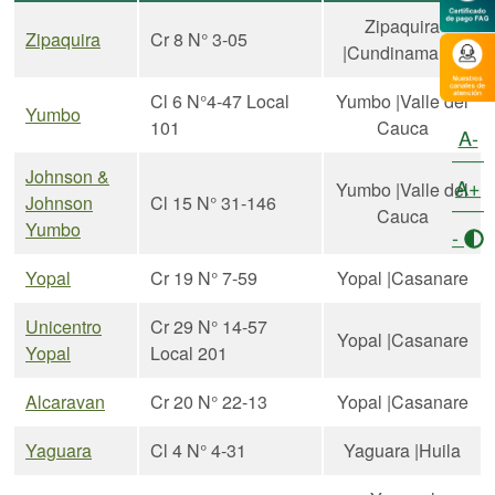
Zipaquira
Zipaquira
Cr 8 N° 3-05
|Cundinamarca
Cl 6 N°4-47 Local
Yumbo |Valle del
Yumbo
101
Cauca
A-
Johnson &
A+
Yumbo |Valle del
Johnson
Cl 15 N° 31-146
Cauca
Yumbo
-
Yopal
Cr 19 N° 7-59
Yopal |Casanare
Unicentro
Cr 29 N° 14-57
Yopal |Casanare
Yopal
Local 201
Alcaravan
Cr 20 N° 22-13
Yopal |Casanare
Yaguara
Cl 4 N° 4-31
Yaguara |Huila