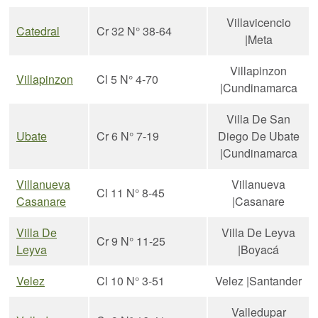
Villavicencio
Catedral
Cr 32 N° 38-64
|Meta
Villapinzon
Villapinzon
Cl 5 N° 4-70
|Cundinamarca
Villa De San
Ubate
Cr 6 N° 7-19
Diego De Ubate
|Cundinamarca
Villanueva
Villanueva
Cl 11 N° 8-45
Casanare
|Casanare
Villa De
Villa De Leyva
Cr 9 N° 11-25
Leyva
|Boyacá
Velez
Cl 10 N° 3-51
Velez |Santander
Valledupar