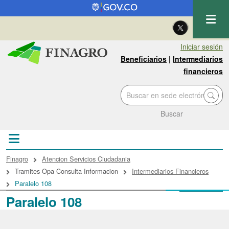
Pasar al contenido principal
| Eng
Iniciar sesión
Beneficiarios
|
Intermediarios
financieros
Buscar
Sobrescribir enlaces de ayuda a la navegac
Finagro
Atencion Servicios Ciudadania
Tramites Opa Consulta Informacion
Intermediarios Financieros
Paralelo 108
Paralelo 108