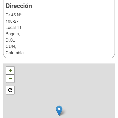
Dirección
Cr 45 N°
108-27
Local 11
Bogota,
D.C.
,
CUN
,
Colombia
+
−