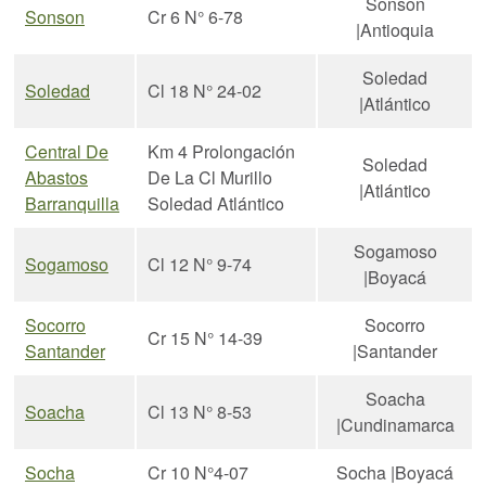
Sonson
Sonson
Cr 6 N° 6-78
|Antioquia
Soledad
Soledad
Cl 18 N° 24-02
|Atlántico
Central De
Km 4 Prolongación
Soledad
Abastos
De La Cl Murillo
|Atlántico
Barranquilla
Soledad Atlántico
Sogamoso
Sogamoso
Cl 12 N° 9-74
|Boyacá
Socorro
Socorro
Cr 15 N° 14-39
Santander
|Santander
Soacha
Soacha
Cl 13 N° 8-53
|Cundinamarca
Socha
Cr 10 N°4-07
Socha |Boyacá