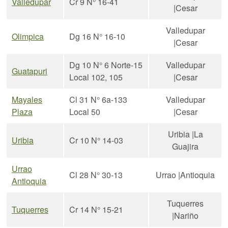
Valledupar
Cr 9 N° 16-41
|Cesar
Valledupar
Olimpica
Dg 16 N° 16-10
|Cesar
Dg 10 N° 6 Norte-15
Valledupar
Guatapuri
Local 102, 105
|Cesar
Mayales
Cl 31 N° 6a-133
Valledupar
Plaza
Local 50
|Cesar
Uribia |La
Uribia
Cr 10 N° 14-03
Guajira
Urrao
Cl 28 N° 30-13
Urrao |Antioquia
Antioquia
Tuquerres
Tuquerres
Cr 14 N° 15-21
|Nariño