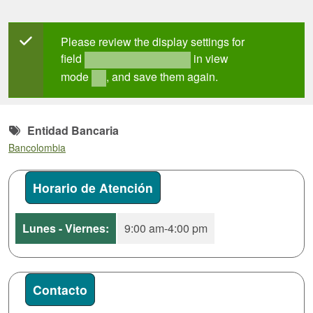
Mensaje de estado
Please review the display settings for
field
in view
field_mt_office_hours
mode
, and save them again.
full
Entidad Bancaria
Bancolombia
Horario de Atención
Lunes - Viernes:
9:00 am-4:00 pm
Contacto