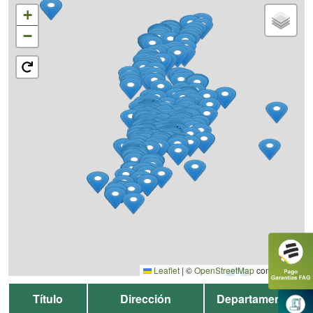
+
−
Leaflet
|
©
OpenStreetMap
contributors
Título
Dirección
Departamento