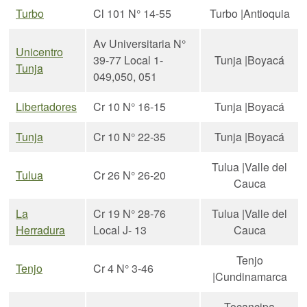
Turbo
Cl 101 N° 14-55
Turbo |Antioquia
Av Universitaria N°
Unicentro
39-77 Local 1-
Tunja |Boyacá
Tunja
049,050, 051
Libertadores
Cr 10 N° 16-15
Tunja |Boyacá
Tunja
Cr 10 N° 22-35
Tunja |Boyacá
Tulua |Valle del
Tulua
Cr 26 N° 26-20
Cauca
La
Cr 19 N° 28-76
Tulua |Valle del
Herradura
Local J- 13
Cauca
Tenjo
Tenjo
Cr 4 N° 3-46
|Cundinamarca
Tocancipa