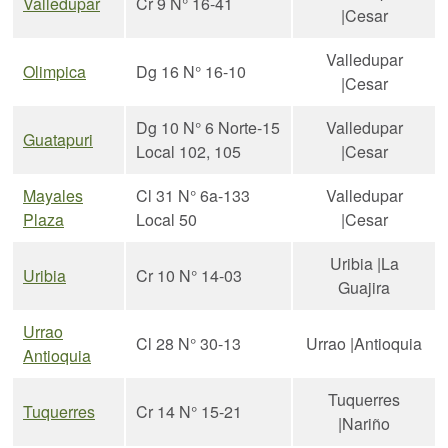
Valledupar
Cr 9 N° 16-41
|Cesar
Valledupar
Olimpica
Dg 16 N° 16-10
|Cesar
Dg 10 N° 6 Norte-15
Valledupar
Guatapuri
Local 102, 105
|Cesar
Mayales
Cl 31 N° 6a-133
Valledupar
Plaza
Local 50
|Cesar
Uribia |La
Uribia
Cr 10 N° 14-03
Guajira
Urrao
Cl 28 N° 30-13
Urrao |Antioquia
Antioquia
Tuquerres
Tuquerres
Cr 14 N° 15-21
|Nariño