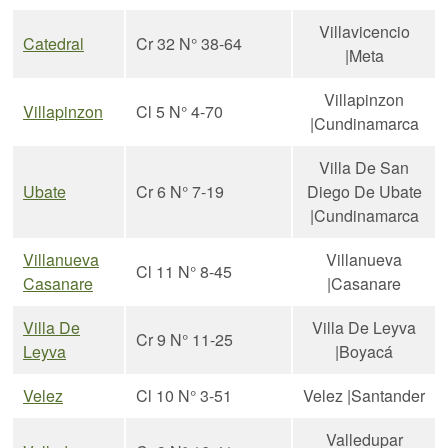
Villavicencio
Catedral
Cr 32 N° 38-64
|Meta
Villapinzon
Villapinzon
Cl 5 N° 4-70
|Cundinamarca
Villa De San
Ubate
Cr 6 N° 7-19
Diego De Ubate
|Cundinamarca
Villanueva
Villanueva
Cl 11 N° 8-45
Casanare
|Casanare
Villa De
Villa De Leyva
Cr 9 N° 11-25
Leyva
|Boyacá
Velez
Cl 10 N° 3-51
Velez |Santander
Valledupar