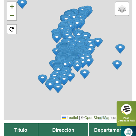
+
−
Leaflet
|
©
OpenStreetMap
contributors
Título
Dirección
Departamento