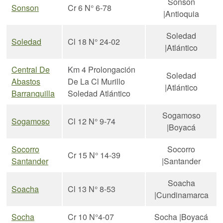
Sonson
Sonson
Cr 6 N° 6-78
|Antioquia
Soledad
Soledad
Cl 18 N° 24-02
|Atlántico
Central De
Km 4 Prolongación
Soledad
Abastos
De La Cl Murillo
|Atlántico
Barranquilla
Soledad Atlántico
Sogamoso
Sogamoso
Cl 12 N° 9-74
|Boyacá
Socorro
Socorro
Cr 15 N° 14-39
Santander
|Santander
Soacha
Soacha
Cl 13 N° 8-53
|Cundinamarca
Socha
Cr 10 N°4-07
Socha |Boyacá