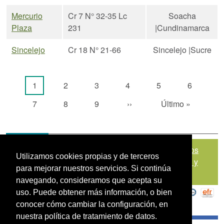
Mercurio
Cr 7 N° 32-35 Lc
Soacha
Plaza
231
|Cundinamarca
Sincelejo
Cr 18 N° 21-66
Sincelejo |Sucre
Paginación
Página actual
Página
Página
Página
Página
Página
1
2
3
4
5
6
Página
Página
Página
Siguiente página
Última página
7
8
9
››
Último »
Mapa del sitio
|
Política de Tratamiento de Datos
Utilizamos cookies propias y de terceros
Personales
|
Políticas de Seguridad, Términos y
para mejorar nuestros servicios. Si continúa
Condiciones de Uso
navegando, consideramos que acepta su
uso. Puede obtener más información, o bien
conocer cómo cambiar la configuración, en
nuestra política de tratamiento de datos.