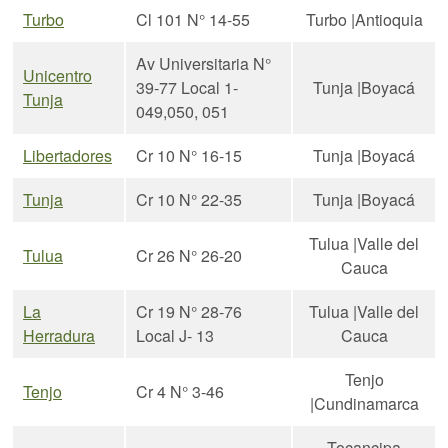
Turbo
Cl 101 N° 14-55
Turbo |Antioquia
Av Universitaria N°
Unicentro
39-77 Local 1-
Tunja |Boyacá
Tunja
049,050, 051
Libertadores
Cr 10 N° 16-15
Tunja |Boyacá
Tunja
Cr 10 N° 22-35
Tunja |Boyacá
Tulua |Valle del
Tulua
Cr 26 N° 26-20
Cauca
La
Cr 19 N° 28-76
Tulua |Valle del
Herradura
Local J- 13
Cauca
Tenjo
Tenjo
Cr 4 N° 3-46
|Cundinamarca
Tocancipa