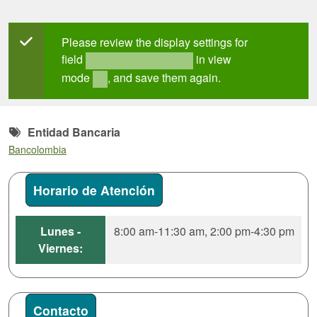
Mensaje de estado
Please review the display settings for
field
in view
field_mt_office_hours
mode
, and save them again.
full
Entidad Bancaria
Bancolombia
Horario de Atención
Lunes -
8:00 am-11:30 am, 2:00 pm-4:30 pm
Viernes:
Contacto