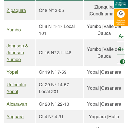
Zipaquira
Zipaquira
Cr 8 N° 3-05
|Cundinamarca
Cl 6 N°4-47 Local
Yumbo |Valle del
Yumbo
101
Cauca
A-
Johnson &
A+
Yumbo |Valle del
Johnson
Cl 15 N° 31-146
Cauca
Yumbo
-
Yopal
Cr 19 N° 7-59
Yopal |Casanare
Unicentro
Cr 29 N° 14-57
Yopal |Casanare
Yopal
Local 201
Alcaravan
Cr 20 N° 22-13
Yopal |Casanare
Yaguara
Cl 4 N° 4-31
Yaguara |Huila