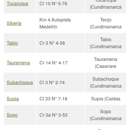
Tocancipa
Cl 10 N° 5-76
|Cundinamarca
Km 4 Autopista
Tenjo
Siberia
Medellín
|Cundinamarca
Tabio
Tabio
Cr 3 N° 4-36
|Cundinamarca
Tauramena
Tauramena
Cr 14 N° 4-17
|Casanare
Subachoque
Subachoque
Cl 3 N° 2-74
|Cundinamarca
Supia
Cl 33 N° 7-18
Supia |Caldas
Sopo
Sopo
Cr 3a N° 3-53
|Cundinamarca