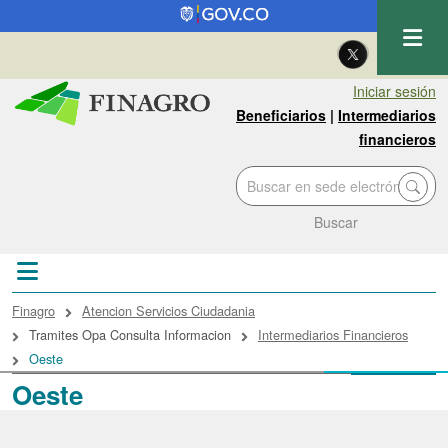
Pasar al contenido principal
| Eng
Iniciar sesión
Beneficiarios
|
Intermediarios
financieros
Buscar
Sobrescribir enlaces de ayuda a la navegac
Finagro
Atencion Servicios Ciudadania
Tramites Opa Consulta Informacion
Intermediarios Financieros
Oeste
Oeste