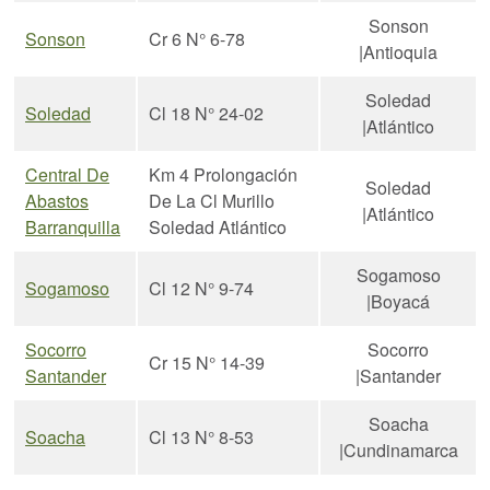
Sonson
Sonson
Cr 6 N° 6-78
|Antioquia
Soledad
Soledad
Cl 18 N° 24-02
|Atlántico
Central De
Km 4 Prolongación
Soledad
Abastos
De La Cl Murillo
|Atlántico
Barranquilla
Soledad Atlántico
Sogamoso
Sogamoso
Cl 12 N° 9-74
|Boyacá
Socorro
Socorro
Cr 15 N° 14-39
Santander
|Santander
Soacha
Soacha
Cl 13 N° 8-53
|Cundinamarca