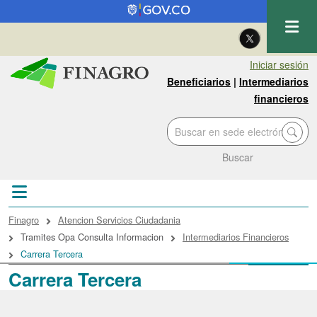
Pasar al contenido principal
| Eng
Iniciar sesión
Beneficiarios
|
Intermediarios
financieros
Buscar
Sobrescribir enlaces de ayuda a la navegac
Finagro
Atencion Servicios Ciudadania
Tramites Opa Consulta Informacion
Intermediarios Financieros
Carrera Tercera
Carrera Tercera