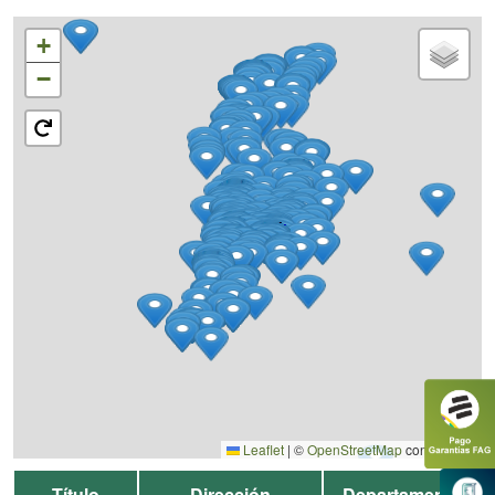
+
−
Leaflet
|
©
OpenStreetMap
contributors
Título
Dirección
Departamento