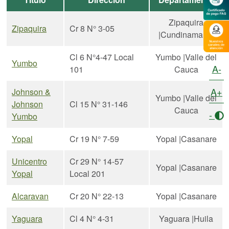
Zipaquira
Zipaquira
Cr 8 N° 3-05
|Cundinamarca
Cl 6 N°4-47 Local
Yumbo |Valle del
Yumbo
A-
101
Cauca
A+
Johnson &
Yumbo |Valle del
Johnson
Cl 15 N° 31-146
Cauca
-
Yumbo
Yopal
Cr 19 N° 7-59
Yopal |Casanare
Unicentro
Cr 29 N° 14-57
Yopal |Casanare
Yopal
Local 201
Alcaravan
Cr 20 N° 22-13
Yopal |Casanare
Yaguara
Cl 4 N° 4-31
Yaguara |Huila