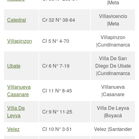
|Meta
Villavicencio
Catedral
Cr 32 N° 38-64
|Meta
Villapinzon
Villapinzon
Cl 5 N° 4-70
|Cundinamarca
Villa De San
Ubate
Cr 6 N° 7-19
Diego De Ubate
|Cundinamarca
Villanueva
Villanueva
Cl 11 N° 8-45
Casanare
|Casanare
Villa De
Villa De Leyva
Cr 9 N° 11-25
Leyva
|Boyacá
Velez
Cl 10 N° 3-51
Velez |Santander