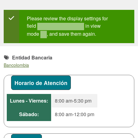
Mensaje de estado
Please review the display settings for
field
in view
field_mt_office_hours
mode
, and save them again.
full
Entidad Bancaria
Bancolombia
Horario de Atención
Lunes - Viernes:
8:00 am-5:30 pm
Sábado:
8:00 am-12:00 pm