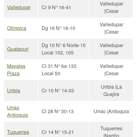
Valledupar
Valledupar
Cr 9 N° 16-41
|Cesar
Valledupar
Olimpica
Dg 16 N° 16-10
|Cesar
Dg 10 N° 6 Norte-15
Valledupar
Guatapuri
Local 102, 105
|Cesar
Mayales
Cl 31 N° 6a-133
Valledupar
Plaza
Local 50
|Cesar
Uribia |La
Uribia
Cr 10 N° 14-03
Guajira
Urrao
Cl 28 N° 30-13
Urrao |Antioquia
Antioquia
Tuquerres
Tuquerres
Cr 14 N° 15-21
|Nariño