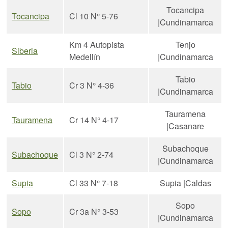
Tocancipa
Tocancipa
Cl 10 N° 5-76
|Cundinamarca
Km 4 Autopista
Tenjo
Siberia
Medellín
|Cundinamarca
Tabio
Tabio
Cr 3 N° 4-36
|Cundinamarca
Tauramena
Tauramena
Cr 14 N° 4-17
|Casanare
Subachoque
Subachoque
Cl 3 N° 2-74
|Cundinamarca
Supia
Cl 33 N° 7-18
Supia |Caldas
Sopo
Sopo
Cr 3a N° 3-53
|Cundinamarca