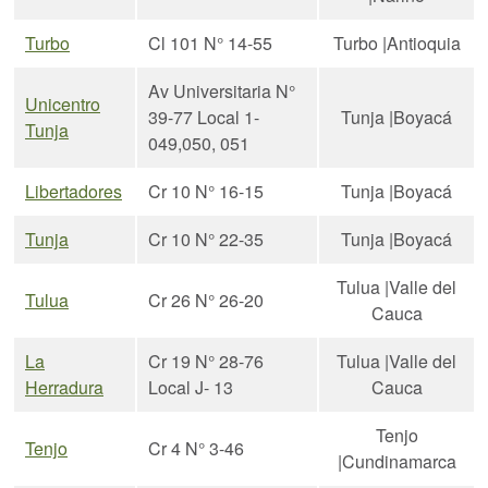
Turbo
Cl 101 N° 14-55
Turbo |Antioquia
Av Universitaria N°
Unicentro
39-77 Local 1-
Tunja |Boyacá
Tunja
049,050, 051
Libertadores
Cr 10 N° 16-15
Tunja |Boyacá
Tunja
Cr 10 N° 22-35
Tunja |Boyacá
Tulua |Valle del
Tulua
Cr 26 N° 26-20
Cauca
La
Cr 19 N° 28-76
Tulua |Valle del
Herradura
Local J- 13
Cauca
Tenjo
Tenjo
Cr 4 N° 3-46
|Cundinamarca