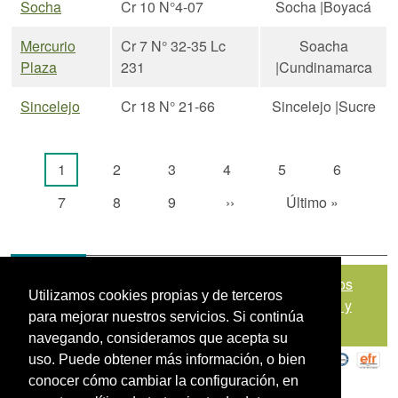
Socha
Cr 10 N°4-07
Socha |Boyacá
Mercurio
Cr 7 N° 32-35 Lc
Soacha
Plaza
231
|Cundinamarca
Sincelejo
Cr 18 N° 21-66
Sincelejo |Sucre
Paginación
Página actual
Página
Página
Página
Página
Página
1
2
3
4
5
6
Página
Página
Página
Siguiente página
Última página
7
8
9
››
Último »
Mapa del sitio
|
Política de Tratamiento de Datos
Utilizamos cookies propias y de terceros
Personales
|
Políticas de Seguridad, Términos y
para mejorar nuestros servicios. Si continúa
Condiciones de Uso
navegando, consideramos que acepta su
uso. Puede obtener más información, o bien
conocer cómo cambiar la configuración, en