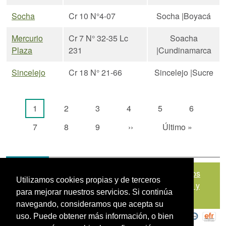
Socha
Cr 10 N°4-07
Socha |Boyacá
Mercurio
Cr 7 N° 32-35 Lc
Soacha
Plaza
231
|Cundinamarca
Sincelejo
Cr 18 N° 21-66
Sincelejo |Sucre
Paginación
Página actual
Página
Página
Página
Página
Página
1
2
3
4
5
6
Página
Página
Página
Siguiente página
Última página
7
8
9
››
Último »
Mapa del sitio
|
Política de Tratamiento de Datos
Utilizamos cookies propias y de terceros
Personales
|
Políticas de Seguridad, Términos y
para mejorar nuestros servicios. Si continúa
Condiciones de Uso
navegando, consideramos que acepta su
uso. Puede obtener más información, o bien