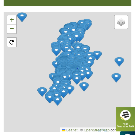
+
−
Leaflet
|
©
OpenStreetMap
contributors