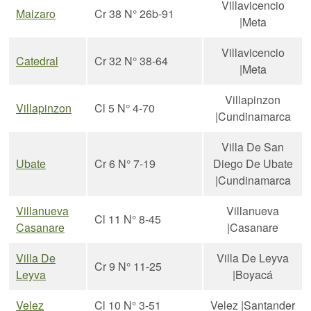
Villavicencio
Maizaro
Cr 38 N° 26b-91
|Meta
Villavicencio
Catedral
Cr 32 N° 38-64
|Meta
Villapinzon
Villapinzon
Cl 5 N° 4-70
|Cundinamarca
Villa De San
Ubate
Cr 6 N° 7-19
Diego De Ubate
|Cundinamarca
Villanueva
Villanueva
Cl 11 N° 8-45
Casanare
|Casanare
Villa De
Villa De Leyva
Cr 9 N° 11-25
Leyva
|Boyacá
Velez
Cl 10 N° 3-51
Velez |Santander