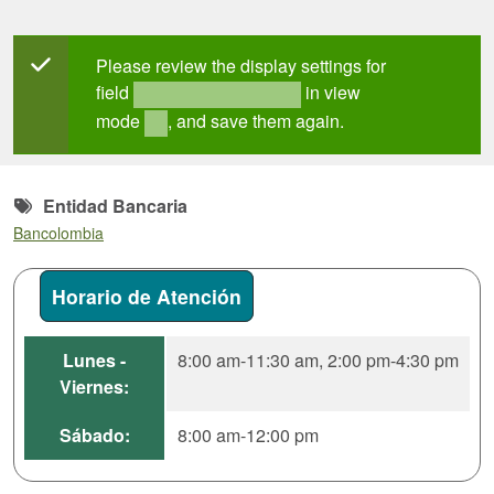
Mensaje de estado
Please review the display settings for
field
in view
field_mt_office_hours
mode
, and save them again.
full
Entidad Bancaria
Bancolombia
Horario de Atención
Lunes -
8:00 am-11:30 am, 2:00 pm-4:30 pm
Viernes:
Sábado:
8:00 am-12:00 pm