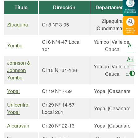
Título
Dirección
Departamento
Zipaquira
Zipaquira
Cr 8 N° 3-05
|Cundinamarca
Cl 6 N°4-47 Local
Yumbo |Valle del
A-
Yumbo
101
Cauca
A+
Johnson &
Yumbo |Valle del
Johnson
Cl 15 N° 31-146
-
Cauca
Yumbo
Yopal
Cr 19 N° 7-59
Yopal |Casanare
Unicentro
Cr 29 N° 14-57
Yopal |Casanare
Yopal
Local 201
Alcaravan
Cr 20 N° 22-13
Yopal |Casanare