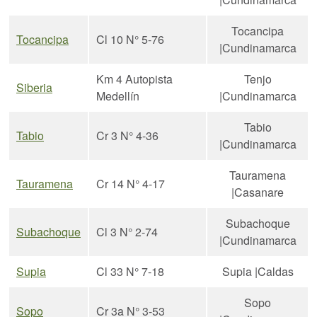
Tocancipa
Tocancipa
Cl 10 N° 5-76
|Cundinamarca
Km 4 Autopista
Tenjo
Siberia
Medellín
|Cundinamarca
Tabio
Tabio
Cr 3 N° 4-36
|Cundinamarca
Tauramena
Tauramena
Cr 14 N° 4-17
|Casanare
Subachoque
Subachoque
Cl 3 N° 2-74
|Cundinamarca
Supia
Cl 33 N° 7-18
Supia |Caldas
Sopo
Sopo
Cr 3a N° 3-53