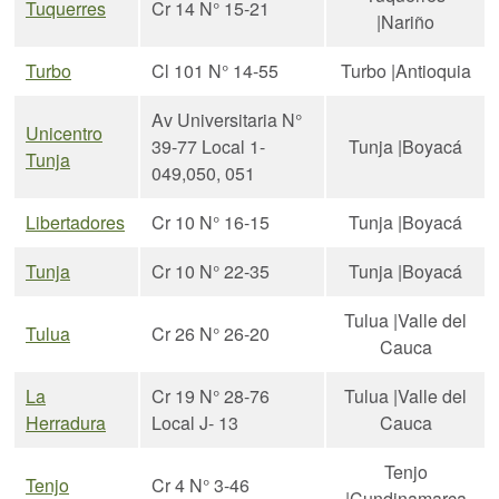
Tuquerres
Cr 14 N° 15-21
|Nariño
Turbo
Cl 101 N° 14-55
Turbo |Antioquia
Av Universitaria N°
Unicentro
39-77 Local 1-
Tunja |Boyacá
Tunja
049,050, 051
Libertadores
Cr 10 N° 16-15
Tunja |Boyacá
Tunja
Cr 10 N° 22-35
Tunja |Boyacá
Tulua |Valle del
Tulua
Cr 26 N° 26-20
Cauca
La
Cr 19 N° 28-76
Tulua |Valle del
Herradura
Local J- 13
Cauca
Tenjo
Tenjo
Cr 4 N° 3-46
|Cundinamarca