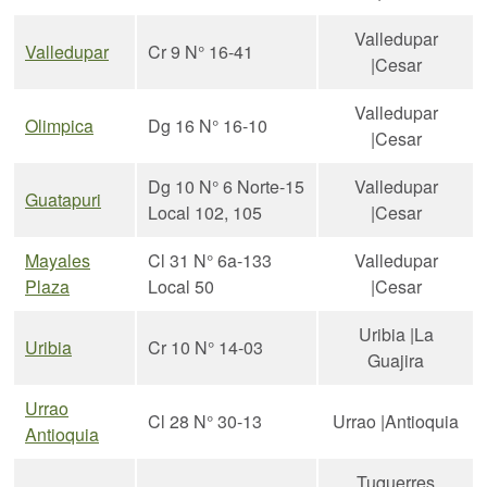
Valledupar
Valledupar
Cr 9 N° 16-41
|Cesar
Valledupar
Olimpica
Dg 16 N° 16-10
|Cesar
Dg 10 N° 6 Norte-15
Valledupar
Guatapuri
Local 102, 105
|Cesar
Mayales
Cl 31 N° 6a-133
Valledupar
Plaza
Local 50
|Cesar
Uribia |La
Uribia
Cr 10 N° 14-03
Guajira
Urrao
Cl 28 N° 30-13
Urrao |Antioquia
Antioquia
Tuquerres