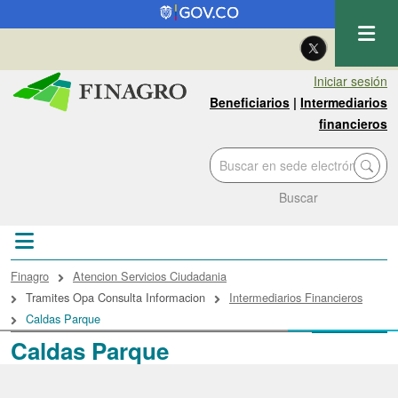
Pasar al contenido principal
| Eng
Iniciar sesión
Beneficiarios
|
Intermediarios
financieros
Buscar
Sobrescribir enlaces de ayuda a la navegac
Finagro
Atencion Servicios Ciudadania
Tramites Opa Consulta Informacion
Intermediarios Financieros
Caldas Parque
Caldas Parque