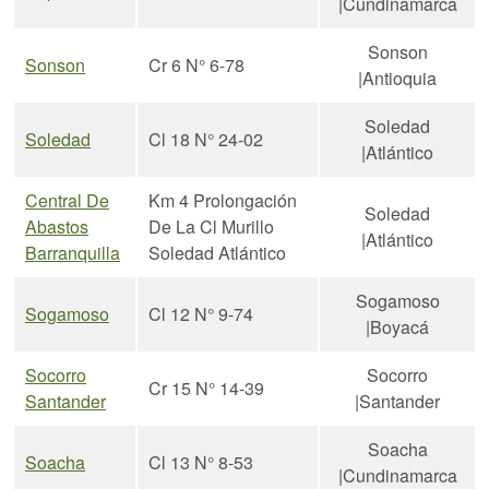
|Cundinamarca
Sonson
Sonson
Cr 6 N° 6-78
|Antioquia
Soledad
Soledad
Cl 18 N° 24-02
|Atlántico
Central De
Km 4 Prolongación
Soledad
Abastos
De La Cl Murillo
|Atlántico
Barranquilla
Soledad Atlántico
Sogamoso
Sogamoso
Cl 12 N° 9-74
|Boyacá
Socorro
Socorro
Cr 15 N° 14-39
Santander
|Santander
Soacha
Soacha
Cl 13 N° 8-53
|Cundinamarca