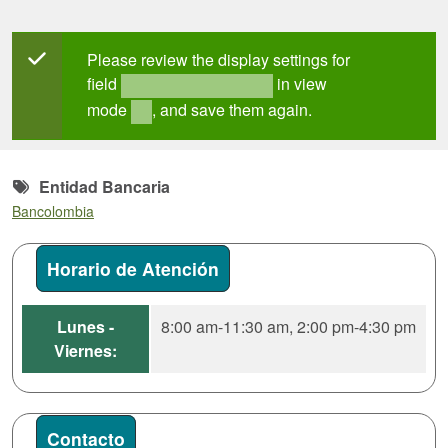
Mensaje de estado
Please review the display settings for
field
in view
field_mt_office_hours
mode
, and save them again.
full
Entidad Bancaria
Bancolombia
Horario de Atención
Lunes -
8:00 am-11:30 am, 2:00 pm-4:30 pm
Viernes:
Contacto