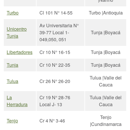
Turbo
Cl 101 N° 14-55
Turbo |Antioquia
Av Universitaria N°
Unicentro
39-77 Local 1-
Tunja |Boyacá
Tunja
049,050, 051
Libertadores
Cr 10 N° 16-15
Tunja |Boyacá
Tunja
Cr 10 N° 22-35
Tunja |Boyacá
Tulua |Valle del
Tulua
Cr 26 N° 26-20
Cauca
La
Cr 19 N° 28-76
Tulua |Valle del
Herradura
Local J- 13
Cauca
Tenjo
Tenjo
Cr 4 N° 3-46
|Cundinamarca