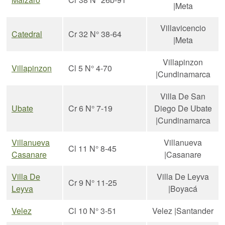
|Meta
Villavicencio
Catedral
Cr 32 N° 38-64
|Meta
Villapinzon
Villapinzon
Cl 5 N° 4-70
|Cundinamarca
Villa De San
Ubate
Cr 6 N° 7-19
Diego De Ubate
|Cundinamarca
Villanueva
Villanueva
Cl 11 N° 8-45
Casanare
|Casanare
Villa De
Villa De Leyva
Cr 9 N° 11-25
Leyva
|Boyacá
Velez
Cl 10 N° 3-51
Velez |Santander