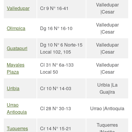
Valledupar
Valledupar
Cr 9 N° 16-41
|Cesar
Valledupar
Olimpica
Dg 16 N° 16-10
|Cesar
Dg 10 N° 6 Norte-15
Valledupar
Guatapuri
Local 102, 105
|Cesar
Mayales
Cl 31 N° 6a-133
Valledupar
Plaza
Local 50
|Cesar
Uribia |La
Uribia
Cr 10 N° 14-03
Guajira
Urrao
Cl 28 N° 30-13
Urrao |Antioquia
Antioquia
Tuquerres
Tuquerres
Cr 14 N° 15-21
|Nariño