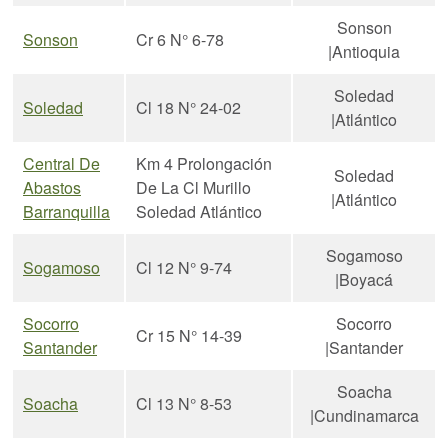
Sonson
Sonson
Cr 6 N° 6-78
|Antioquia
Soledad
Soledad
Cl 18 N° 24-02
|Atlántico
Central De
Km 4 Prolongación
Soledad
Abastos
De La Cl Murillo
|Atlántico
Barranquilla
Soledad Atlántico
Sogamoso
Sogamoso
Cl 12 N° 9-74
|Boyacá
Socorro
Socorro
Cr 15 N° 14-39
Santander
|Santander
Soacha
Soacha
Cl 13 N° 8-53
|Cundinamarca