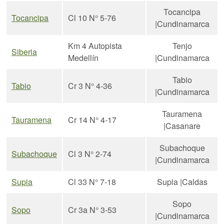
Tocancipa
Tocancipa
Cl 10 N° 5-76
|Cundinamarca
Km 4 Autopista
Tenjo
Siberia
Medellín
|Cundinamarca
Tabio
Tabio
Cr 3 N° 4-36
|Cundinamarca
Tauramena
Tauramena
Cr 14 N° 4-17
|Casanare
Subachoque
Subachoque
Cl 3 N° 2-74
|Cundinamarca
Supia
Cl 33 N° 7-18
Supia |Caldas
Sopo
Sopo
Cr 3a N° 3-53
|Cundinamarca