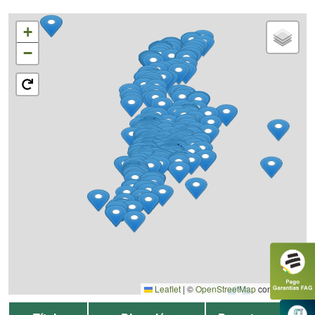
+
−
Leaflet
|
©
OpenStreetMap
contributors