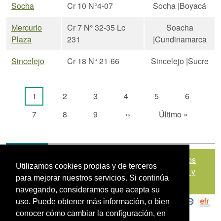
Socha
Cr 10 N°4-07
Socha |Boyacá
Mercurio
Cr 7 N° 32-35 Lc
Soacha
Plaza
231
|Cundinamarca
Sincelejo
Cr 18 N° 21-66
Sincelejo |Sucre
Paginación
Página actual
Página
Página
Página
Página
Página
1
2
3
4
5
6
Página
Página
Página
Siguiente página
Última página
7
8
9
››
Último »
Mapa del sitio
|
Política de Tratamiento de Datos
Utilizamos cookies propias y de terceros
Personales
|
Políticas de Seguridad, Términos y
para mejorar nuestros servicios. Si continúa
Condiciones de Uso
navegando, consideramos que acepta su
uso. Puede obtener más información, o bien
conocer cómo cambiar la configuración, en