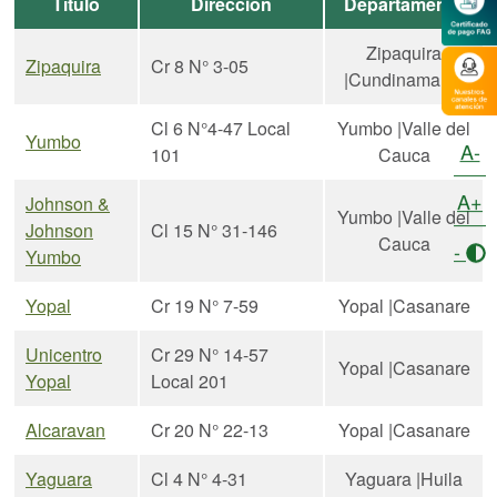
Título
Dirección
Departamento
Zipaquira
Zipaquira
Cr 8 N° 3-05
|Cundinamarca
Cl 6 N°4-47 Local
Yumbo |Valle del
Yumbo
A-
101
Cauca
A+
Johnson &
Yumbo |Valle del
Johnson
Cl 15 N° 31-146
Cauca
-
Yumbo
Yopal
Cr 19 N° 7-59
Yopal |Casanare
Unicentro
Cr 29 N° 14-57
Yopal |Casanare
Yopal
Local 201
Alcaravan
Cr 20 N° 22-13
Yopal |Casanare
Yaguara
Cl 4 N° 4-31
Yaguara |Huila