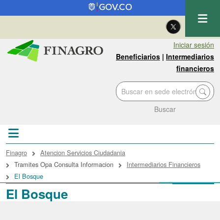
Pasar al contenido principal
| Eng
Iniciar sesión
Beneficiarios
|
Intermediarios
financieros
Buscar
Sobrescribir enlaces de ayuda a la navegac
Finagro
Atencion Servicios Ciudadania
Tramites Opa Consulta Informacion
Intermediarios Financieros
El Bosque
El Bosque