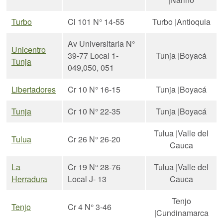
Turbo
Cl 101 N° 14-55
Turbo |Antioquia
Av Universitaria N°
Unicentro
39-77 Local 1-
Tunja |Boyacá
Tunja
049,050, 051
Libertadores
Cr 10 N° 16-15
Tunja |Boyacá
Tunja
Cr 10 N° 22-35
Tunja |Boyacá
Tulua |Valle del
Tulua
Cr 26 N° 26-20
Cauca
La
Cr 19 N° 28-76
Tulua |Valle del
Herradura
Local J- 13
Cauca
Tenjo
Tenjo
Cr 4 N° 3-46
|Cundinamarca