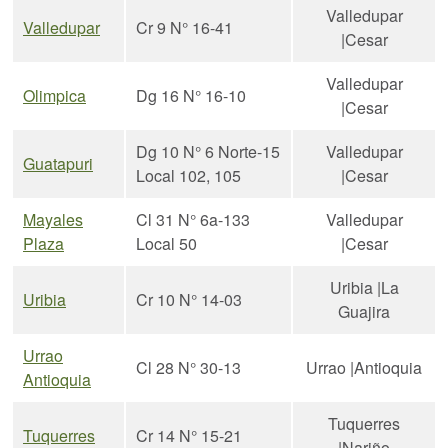
Valledupar
Valledupar
Cr 9 N° 16-41
|Cesar
Valledupar
Olimpica
Dg 16 N° 16-10
|Cesar
Dg 10 N° 6 Norte-15
Valledupar
Guatapuri
Local 102, 105
|Cesar
Mayales
Cl 31 N° 6a-133
Valledupar
Plaza
Local 50
|Cesar
Uribia |La
Uribia
Cr 10 N° 14-03
Guajira
Urrao
Cl 28 N° 30-13
Urrao |Antioquia
Antioquia
Tuquerres
Tuquerres
Cr 14 N° 15-21
|Nariño