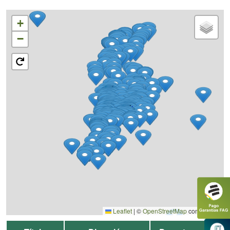
+
−
Leaflet
|
©
OpenStreetMap
contributors