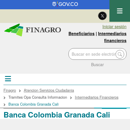
Pasar al contenido principal
| Eng
Iniciar sesión
Beneficiarios
|
Intermediarios
financieros
Buscar
Sobrescribir enlaces de ayuda a la navegac
Finagro
Atencion Servicios Ciudadania
Tramites Opa Consulta Informacion
Intermediarios Financieros
Banca Colombia Granada Cali
Banca Colombia Granada Cali