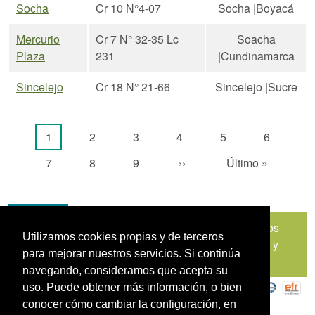
Socha
Cr 10 N°4-07
Socha |Boyacá
Mercurio
Cr 7 N° 32-35 Lc
Soacha
Plaza
231
|Cundinamarca
Sincelejo
Cr 18 N° 21-66
Sincelejo |Sucre
Paginación
Página actual
Página
Página
Página
Página
Página
1
2
3
4
5
6
Página
Página
Página
Siguiente página
Última página
7
8
9
››
Último »
Mapa del sitio
|
Política de Tratamiento de Datos
Utilizamos cookies propias y de terceros
Personales
|
Políticas de Seguridad, Términos y
para mejorar nuestros servicios. Si continúa
Condiciones de Uso
navegando, consideramos que acepta su
uso. Puede obtener más información, o bien
conocer cómo cambiar la configuración, en