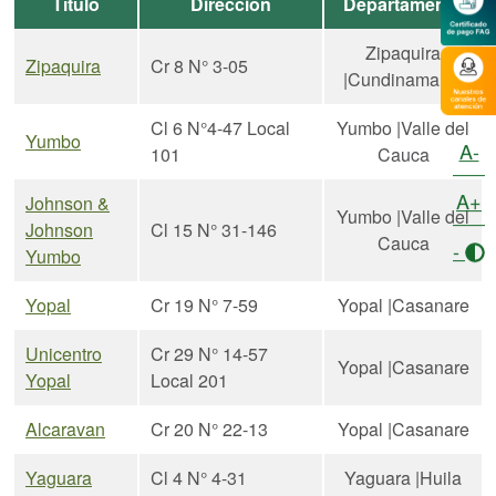
Título
Dirección
Departamento
Zipaquira
Zipaquira
Cr 8 N° 3-05
|Cundinamarca
Cl 6 N°4-47 Local
Yumbo |Valle del
Yumbo
A-
101
Cauca
A+
Johnson &
Yumbo |Valle del
Johnson
Cl 15 N° 31-146
Cauca
-
Yumbo
Yopal
Cr 19 N° 7-59
Yopal |Casanare
Unicentro
Cr 29 N° 14-57
Yopal |Casanare
Yopal
Local 201
Alcaravan
Cr 20 N° 22-13
Yopal |Casanare
Yaguara
Cl 4 N° 4-31
Yaguara |Huila