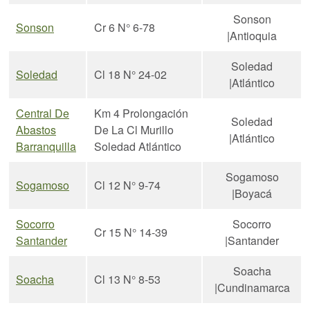
Sonson
Sonson
Cr 6 N° 6-78
|Antioquia
Soledad
Soledad
Cl 18 N° 24-02
|Atlántico
Central De
Km 4 Prolongación
Soledad
Abastos
De La Cl Murillo
|Atlántico
Barranquilla
Soledad Atlántico
Sogamoso
Sogamoso
Cl 12 N° 9-74
|Boyacá
Socorro
Socorro
Cr 15 N° 14-39
Santander
|Santander
Soacha
Soacha
Cl 13 N° 8-53
|Cundinamarca