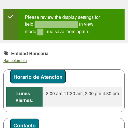
Mensaje de estado
Please review the display settings for
field
in view
field_mt_office_hours
mode
, and save them again.
full
Entidad Bancaria
Bancolombia
Horario de Atención
Lunes -
8:00 am-11:30 am, 2:00 pm-4:30 pm
Viernes:
Contacto