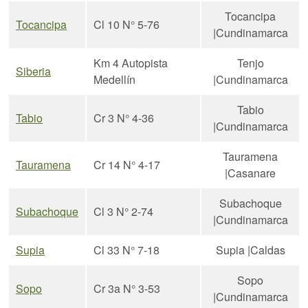
Tocancipa
Tocancipa
Cl 10 N° 5-76
|Cundinamarca
Km 4 Autopista
Tenjo
Siberia
Medellín
|Cundinamarca
Tabio
Tabio
Cr 3 N° 4-36
|Cundinamarca
Tauramena
Tauramena
Cr 14 N° 4-17
|Casanare
Subachoque
Subachoque
Cl 3 N° 2-74
|Cundinamarca
Supia
Cl 33 N° 7-18
Supia |Caldas
Sopo
Sopo
Cr 3a N° 3-53
|Cundinamarca