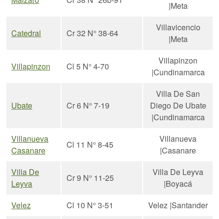
|Meta
Villavicencio
Catedral
Cr 32 N° 38-64
|Meta
Villapinzon
Villapinzon
Cl 5 N° 4-70
|Cundinamarca
Villa De San
Ubate
Cr 6 N° 7-19
Diego De Ubate
|Cundinamarca
Villanueva
Villanueva
Cl 11 N° 8-45
Casanare
|Casanare
Villa De
Villa De Leyva
Cr 9 N° 11-25
Leyva
|Boyacá
Velez
Cl 10 N° 3-51
Velez |Santander