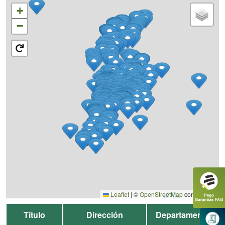
+
−
Leaflet
|
©
OpenStreetMap
contributors
Título
Dirección
Departamento