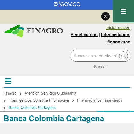
Pasar al contenido principal
| Eng
Iniciar sesión
Beneficiarios
|
Intermediarios
financieros
Buscar
Sobrescribir enlaces de ayuda a la navegac
Finagro
Atencion Servicios Ciudadania
Tramites Opa Consulta Informacion
Intermediarios Financieros
Banca Colombia Cartagena
Banca Colombia Cartagena