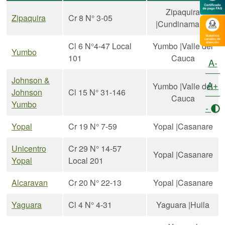
Zipaquira
Zipaquira
Cr 8 N° 3-05
|Cundinamarca
Cl 6 N°4-47 Local
Yumbo |Valle del
Yumbo
101
Cauca
A-
Johnson &
A+
Yumbo |Valle del
Johnson
Cl 15 N° 31-146
Cauca
Yumbo
-
Yopal
Cr 19 N° 7-59
Yopal |Casanare
Unicentro
Cr 29 N° 14-57
Yopal |Casanare
Yopal
Local 201
Alcaravan
Cr 20 N° 22-13
Yopal |Casanare
Yaguara
Cl 4 N° 4-31
Yaguara |Huila