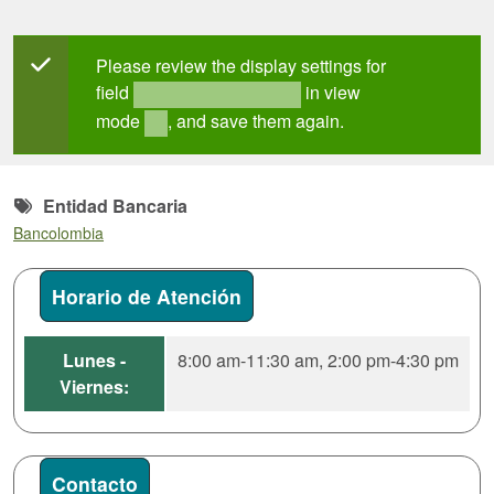
Mensaje de estado
Please review the display settings for
field
in view
field_mt_office_hours
mode
, and save them again.
full
Entidad Bancaria
Bancolombia
Horario de Atención
Lunes -
8:00 am-11:30 am, 2:00 pm-4:30 pm
Viernes:
Contacto