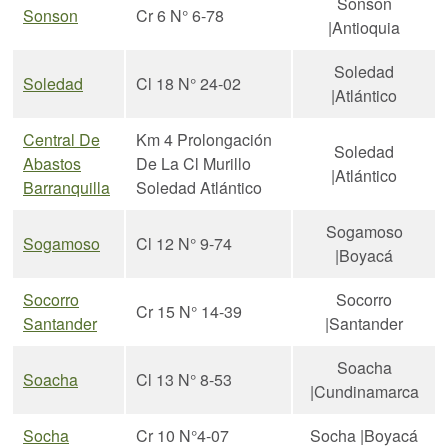
Sonson
Sonson
Cr 6 N° 6-78
|Antioquia
Soledad
Soledad
Cl 18 N° 24-02
|Atlántico
Central De
Km 4 Prolongación
Soledad
Abastos
De La Cl Murillo
|Atlántico
Barranquilla
Soledad Atlántico
Sogamoso
Sogamoso
Cl 12 N° 9-74
|Boyacá
Socorro
Socorro
Cr 15 N° 14-39
Santander
|Santander
Soacha
Soacha
Cl 13 N° 8-53
|Cundinamarca
Socha
Cr 10 N°4-07
Socha |Boyacá