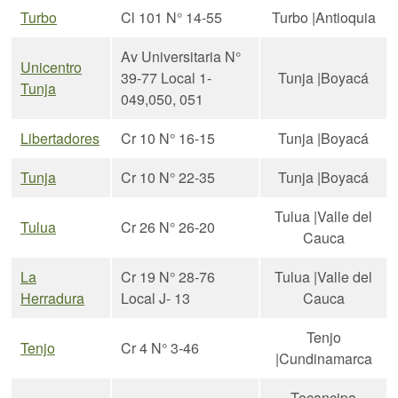
Turbo
Cl 101 N° 14-55
Turbo |Antioquia
Av Universitaria N°
Unicentro
39-77 Local 1-
Tunja |Boyacá
Tunja
049,050, 051
Libertadores
Cr 10 N° 16-15
Tunja |Boyacá
Tunja
Cr 10 N° 22-35
Tunja |Boyacá
Tulua |Valle del
Tulua
Cr 26 N° 26-20
Cauca
La
Cr 19 N° 28-76
Tulua |Valle del
Herradura
Local J- 13
Cauca
Tenjo
Tenjo
Cr 4 N° 3-46
|Cundinamarca
Tocancipa