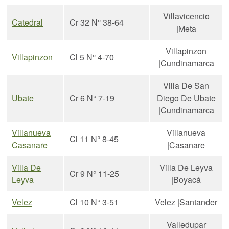
Villavicencio
Catedral
Cr 32 N° 38-64
|Meta
Villapinzon
Villapinzon
Cl 5 N° 4-70
|Cundinamarca
Villa De San
Ubate
Cr 6 N° 7-19
Diego De Ubate
|Cundinamarca
Villanueva
Villanueva
Cl 11 N° 8-45
Casanare
|Casanare
Villa De
Villa De Leyva
Cr 9 N° 11-25
Leyva
|Boyacá
Velez
Cl 10 N° 3-51
Velez |Santander
Valledupar