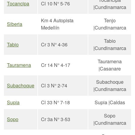
Tocancipa
Cl 10 N° 5-76
|Cundinamarca
Km 4 Autopista
Tenjo
Siberia
Medellín
|Cundinamarca
Tabio
Tabio
Cr 3 N° 4-36
|Cundinamarca
Tauramena
Tauramena
Cr 14 N° 4-17
|Casanare
Subachoque
Subachoque
Cl 3 N° 2-74
|Cundinamarca
Supia
Cl 33 N° 7-18
Supia |Caldas
Sopo
Sopo
Cr 3a N° 3-53
|Cundinamarca