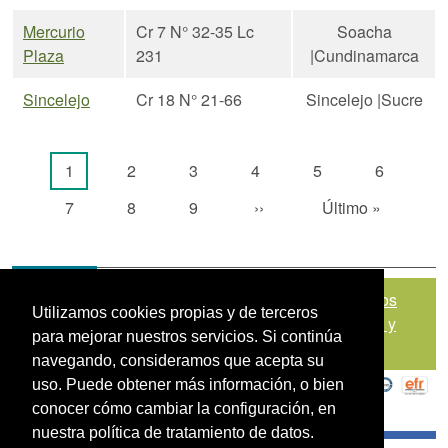
Mercurio
Cr 7 N° 32-35 Lc
Soacha
Plaza
231
|Cundinamarca
Sincelejo
Cr 18 N° 21-66
Sincelejo |Sucre
Paginación
Página actual
Página
Página
Página
Página
Página
1
2
3
4
5
6
Página
Página
Página
Siguiente página
Última página
7
8
9
››
Último »
Mapa del sitio
|
Política de Tratamiento de Datos
Utilizamos cookies propias y de terceros
Personales
|
Políticas de Seguridad, Términos y
para mejorar nuestros servicios. Si continúa
Condiciones de Uso
navegando, consideramos que acepta su
uso. Puede obtener más información, o bien
conocer cómo cambiar la configuración, en
nuestra política de tratamiento de datos.