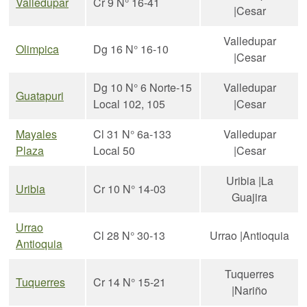
Valledupar
Cr 9 N° 16-41
|Cesar
Valledupar
Olimpica
Dg 16 N° 16-10
|Cesar
Dg 10 N° 6 Norte-15
Valledupar
Guatapuri
Local 102, 105
|Cesar
Mayales
Cl 31 N° 6a-133
Valledupar
Plaza
Local 50
|Cesar
Uribia |La
Uribia
Cr 10 N° 14-03
Guajira
Urrao
Cl 28 N° 30-13
Urrao |Antioquia
Antioquia
Tuquerres
Tuquerres
Cr 14 N° 15-21
|Nariño