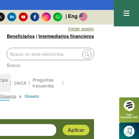
| Eng
Iniciar sesión
Beneficiarios
|
Intermediarios financieros
Buscar
icipa
Preguntas
CNCA
frecuentes
Glosarios
Glosario