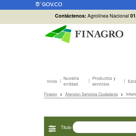
Pasar al contenido principal
Contáctenos:
Agrolínea Nacional
01
Nuestra
Productos y
Inicio
Esta
entidad
servicios
Sobrescribir enlaces
Finagro
Atencion Servicios Ciudadania
Infor
Titulo