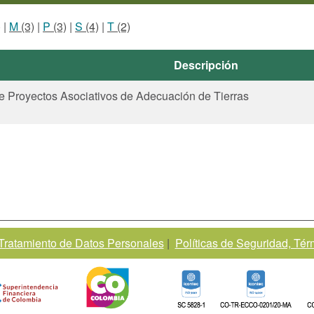
)
|
M
(3)
|
P
(3)
|
S
(4)
|
T
(2)
Descripción
e Proyectos Asociativos de Adecuación de Tierras
 Tratamiento de Datos Personales
|
Políticas de Seguridad, Té