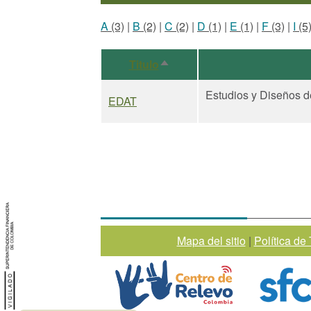
A
(3)
|
B
(2)
|
C
(2)
|
D
(1)
|
E
(1)
|
F
(3)
|
I
(5
Titulo
Ordenar descendente
Estudios y Diseños d
EDAT
Mapa del sitio
|
Política de