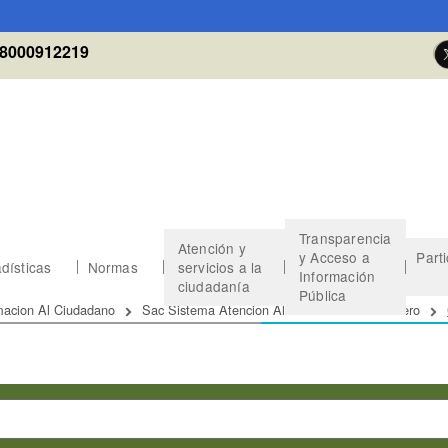
8000912219
Transparencia
Atención y
y Acceso a
Part
dísticas
Normas
servicios a la
Información
ciudadanía
Pública
 de ayuda a la navegación
macion Al Ciudadano
Sac Sistema Atencion Al Consumidor Financiero