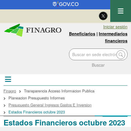
Pasar al contenido principal
| Eng
Iniciar sesión
Beneficiarios
|
Intermediarios
financieros
Buscar
Sobrescribir enlaces de ayuda a la navegac
Finagro
Transparencia Acceso Informacion Publica
Planeacion Presupuesto Informes
Presupuesto General Ingresos Gastos E Inversion
Estados Financieros octubre 2023
Estados Financieros octubre 2023