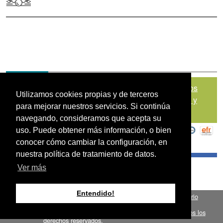
Mapa del sitio
|
Política de Tratamiento de Datos
Utilizamos cookies propias y de terceros
Personales
|
Políticas de Seguridad, Términos y
para mejorar nuestros servicios. Si continúa
Condiciones de Uso
navegando, consideramos que acepta su
uso. Puede obtener más información, o bien
conocer cómo cambiar la configuración, en
nuestra política de tratamiento de datos.
Ver más
Entendido!
Fondo para el Financiamiento del Sector Agropecuario
.
FINAGRO
Bogotá, Colombia, Suramérica 2024
todos los
FINAGRO
derechos reservados.