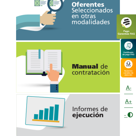
A-
A+
-