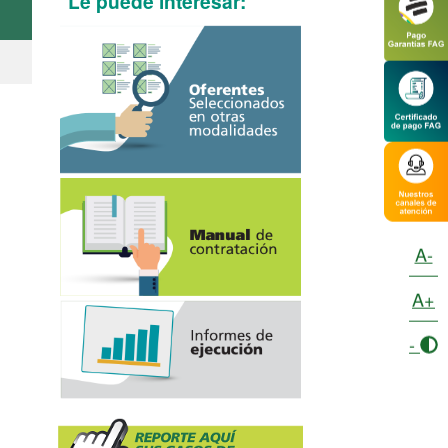
Le puede interesar:
A-
A+
-