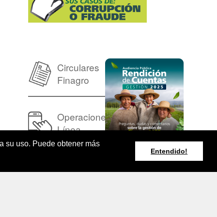
Circulares
Finagro
Operaciones en
Línea
pta su uso. Puede obtener más
Entendido!
Resumen Boletín
Agroclimático
Nacional