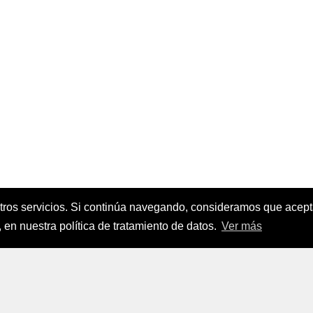
stros servicios. Si continúa navegando, consideramos que ace
nanciamiento del Sector Agropecuario
.
 en nuestra política de tratamiento de datos.
Ver más
FINAGRO
a, Suramérica 2024
todos los derechos reservados.
FINAGRO