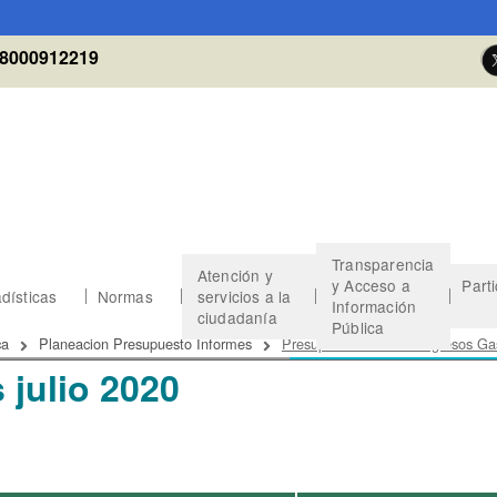
8000912219
Transparencia
Atención y
y Acceso a
Part
dísticas
Normas
servicios a la
Información
ciudadanía
Pública
 de ayuda a la navegación
ca
Planeacion Presupuesto Informes
Presupuesto General Ingresos Gas
 julio 2020