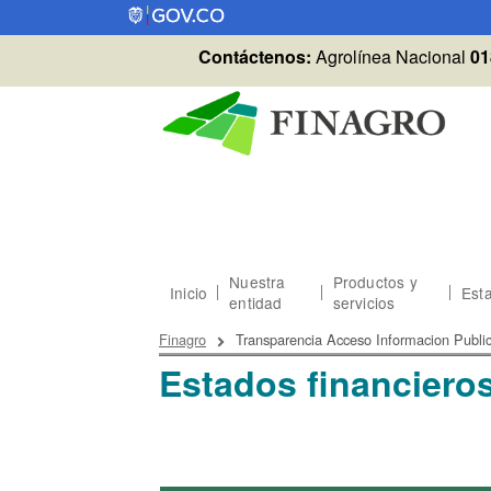
Pasar al contenido principal
Contáctenos:
Agrolínea Nacional
01
Nuestra
Productos y
Inicio
Esta
entidad
servicios
Sobrescribir enlaces
Finagro
Transparencia Acceso Informacion Publi
Estados financieros