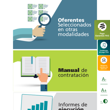
A-
A+
-