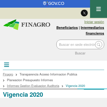
Pasar al contenido principal
| Eng
Iniciar sesión
Beneficiarios
|
Intermediarios
financieros
Buscar
Sobrescribir enlaces de ayuda a la navegac
Finagro
Transparencia Acceso Informacion Publica
Planeacion Presupuesto Informes
Informes Gestion Evaluacion Auditoria
Vigencia 2020
Vigencia 2020