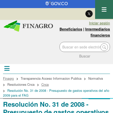
Pasar al contenido principal
| Eng
Iniciar sesión
Beneficiarios
|
Intermediarios
financieros
Buscar
Sobrescribir enlaces de ayuda a la navegac
Finagro
Transparencia Acceso Informacion Publica
Normativa
Resoluciones Cnca
Cnca
Resolución No. 31 de 2008 - Presupuesto de gastos operativos del año
2009 para el FAG
Resolución No. 31 de 2008 -
Presupuesto de gastos operativos