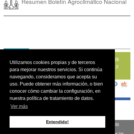
Resumen Boletín Agroclimático Nacional
Mapa del sitio
|
Política de Tratamiento de Datos
Utilizamos cookies propias y de terceros
Personales
|
Políticas de Seguridad, Términos y
para mejorar nuestros servicios. Si continúa
Condiciones de Uso
navegando, consideramos que acepta su
uso. Puede obtener más información, o bien
conocer cómo cambiar la configuración, en
nuestra política de tratamiento de datos.
Ver más
Entendido!
Fondo para el Financiamiento del Sector Agropecuario
.
FINAGRO
Bogotá, Colombia, Suramérica 2024
todos los
FINAGRO