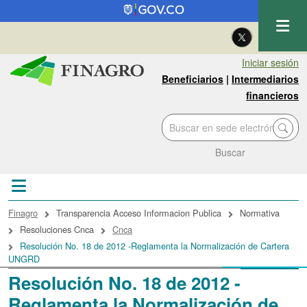
Pasar al contenido principal
| Eng
Iniciar sesión
Beneficiarios
|
Intermediarios
financieros
Buscar
Sobrescribir enlaces de ayuda a la navegac
Finagro
Transparencia Acceso Informacion Publica
Normativa
Resoluciones Cnca
Cnca
Resolución No. 18 de 2012 -Reglamenta la Normalización de Cartera
UNGRD
Resolución No. 18 de 2012 -
Reglamenta la Normalización de