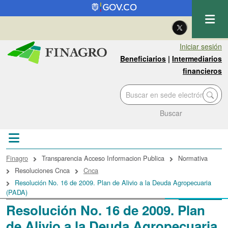
Pasar al contenido principal
| Eng
Iniciar sesión
Beneficiarios
|
Intermediarios
financieros
Buscar
Sobrescribir enlaces de ayuda a la navegac
Finagro
Transparencia Acceso Informacion Publica
Normativa
Resoluciones Cnca
Cnca
Resolución No. 16 de 2009. Plan de Alivio a la Deuda Agropecuaria
(PADA)
Resolución No. 16 de 2009. Plan
de Alivio a la Deuda Agropecuaria