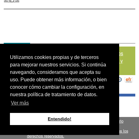
Mapa del sitio
|
Política de Tratamiento de Datos
Utilizamos cookies propias y de terceros
Personales
|
Políticas de Seguridad, Términos y
para mejorar nuestros servicios. Si continúa
Condiciones de Uso
navegando, consideramos que acepta su
uso. Puede obtener más información, o bien
conocer cómo cambiar la configuración, en
nuestra política de tratamiento de datos.
Ver más
Entendido!
Fondo para el Financiamiento del Sector Agropecuario
.
FINAGRO
Bogotá, Colombia, Suramérica 2024
todos los
FINAGRO
derechos reservados.