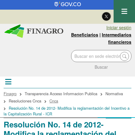
Pasar al contenido principal
| Eng
Iniciar sesión
Beneficiarios
|
Intermediarios
financieros
Buscar
Sobrescribir enlaces de ayuda a la navegac
Finagro
Transparencia Acceso Informacion Publica
Normativa
Resoluciones Cnca
Cnca
Resolución No. 14 de 2012- Modifica la reglamentación del Incentivo a
la Capitalización Rural - ICR
Resolución No. 14 de 2012-
Modifica la reglamentación del