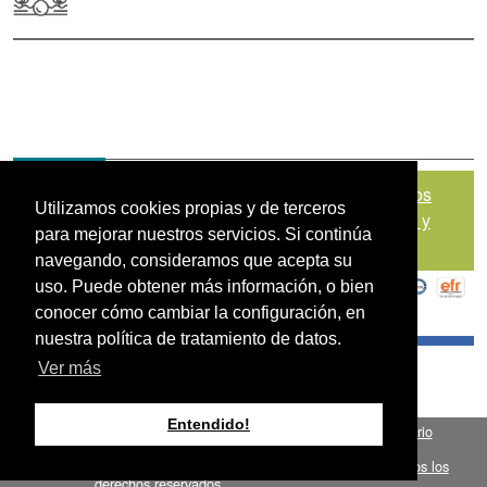
Mapa del sitio
|
Política de Tratamiento de Datos
Utilizamos cookies propias y de terceros
Personales
|
Políticas de Seguridad, Términos y
para mejorar nuestros servicios. Si continúa
Condiciones de Uso
navegando, consideramos que acepta su
uso. Puede obtener más información, o bien
conocer cómo cambiar la configuración, en
nuestra política de tratamiento de datos.
Ver más
Entendido!
Fondo para el Financiamiento del Sector Agropecuario
.
FINAGRO
Bogotá, Colombia, Suramérica 2024
todos los
FINAGRO
derechos reservados.