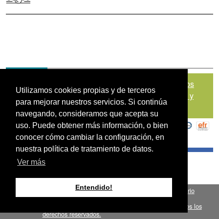
Mapa del sitio
|
Política de Tratamiento de Datos
Utilizamos cookies propias y de terceros
Personales
|
Políticas de Seguridad, Términos y
para mejorar nuestros servicios. Si continúa
Condiciones de Uso
navegando, consideramos que acepta su
uso. Puede obtener más información, o bien
conocer cómo cambiar la configuración, en
nuestra política de tratamiento de datos.
Ver más
Entendido!
Fondo para el Financiamiento del Sector Agropecuario
.
FINAGRO
Bogotá, Colombia, Suramérica 2024
todos los
FINAGRO
derechos reservados.