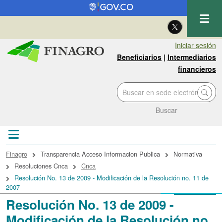
Pasar al contenido principal
| Eng
Iniciar sesión
Beneficiarios
|
Intermediarios
financieros
Buscar
Sobrescribir enlaces de ayuda a la navegac
Finagro
Transparencia Acceso Informacion Publica
Normativa
Resoluciones Cnca
Cnca
Resolución No. 13 de 2009 - Modificación de la Resolución no. 11 de
2007
Resolución No. 13 de 2009 -
Modificación de la Resolución no.