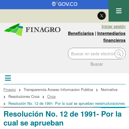
Pasar al contenido principal
| Eng
Iniciar sesión
Beneficiarios
|
Intermediarios
financieros
Buscar
Sobrescribir enlaces de ayuda a la navegac
Finagro
Transparencia Acceso Informacion Publica
Normativa
Resoluciones Cnca
Cnca
Resolución No. 12 de 1991- Por la cual se aprueban reestructuraciones
Resolución No. 12 de 1991- Por la
cual se aprueban