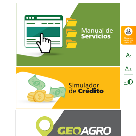
A-
A+
-