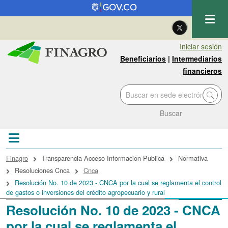
Pasar al contenido principal
| Eng
Iniciar sesión
Beneficiarios
|
Intermediarios
financieros
Buscar
Sobrescribir enlaces de ayuda a la navegac
Finagro
Transparencia Acceso Informacion Publica
Normativa
Resoluciones Cnca
Cnca
Resolución No. 10 de 2023 - CNCA por la cual se reglamenta el control
de gastos o inversiones del crédito agropecuario y rural
Resolución No. 10 de 2023 - CNCA
por la cual se reglamenta el