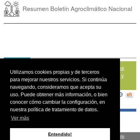
Resumen Boletín Agroclimático Nacional
Mapa del sitio
|
Política de Tratamiento de Datos
Utilizamos cookies propias y de terceros
Personales
|
Políticas de Seguridad, Términos y
para mejorar nuestros servicios. Si continúa
Condiciones de Uso
navegando, consideramos que acepta su
uso. Puede obtener más información, o bien
conocer cómo cambiar la configuración, en
nuestra política de tratamiento de datos.
Ver más
Entendido!
Fondo para el Financiamiento del Sector Agropecuario