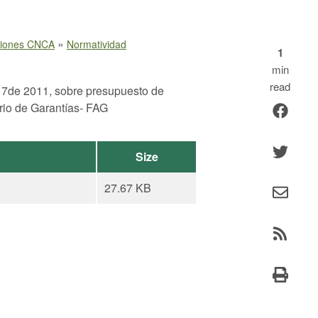
»
ciones CNCA
Normatividad
1
min
read
 17de 2011, sobre presupuesto de
rio de Garantías- FAG
Size
27.67 KB