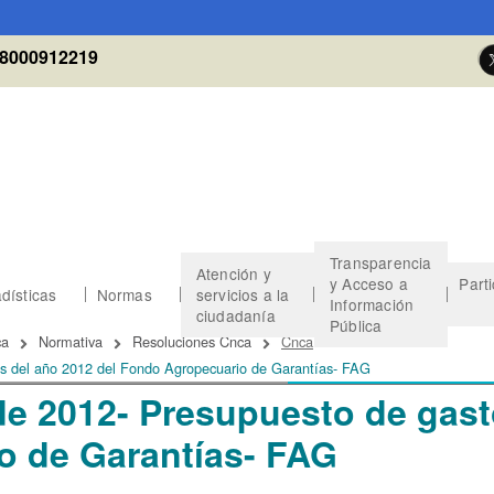
8000912219
Transparencia
Atención y
y Acceso a
Part
dísticas
Normas
servicios a la
Información
ciudadanía
Pública
 de ayuda a la navegación
ca
Normativa
Resoluciones Cnca
Cnca
os del año 2012 del Fondo Agropecuario de Garantías- FAG
de 2012- Presupuesto de gast
o de Garantías- FAG