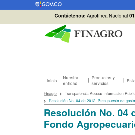
Pasar al contenido principal
Contáctenos:
Agrolínea Nacional
01
Nuestra
Productos y
Inicio
Esta
entidad
servicios
Sobrescribir enlaces
Finagro
Transparencia Acceso Informacion Publi
Resolución No. 04 de 2012- Presupuesto de gast
Resolución No. 04 
Fondo Agropecuari