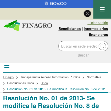
Pasar al contenido principal
| Eng
Iniciar sesión
Beneficiarios
|
Intermediarios
financieros
Buscar
Sobrescribir enlaces de ayuda a la navegac
Finagro
Transparencia Acceso Informacion Publica
Normativa
Resoluciones Cnca
Cnca
Resolución No. 01 de 2013- Se modifica la Resolución No. 8 de 2012
Resolución No. 01 de 2013- Se
modifica la Resolución No. 8 de