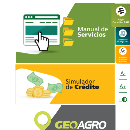
A-
A+
-