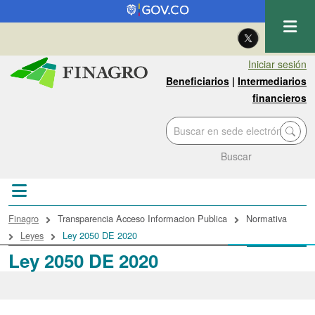
Pasar al contenido principal
| Eng
Iniciar sesión
Beneficiarios
|
Intermediarios
financieros
Buscar
Sobrescribir enlaces de ayuda a la navegac
Finagro
Transparencia Acceso Informacion Publica
Normativa
Leyes
Ley 2050 DE 2020
Ley 2050 DE 2020