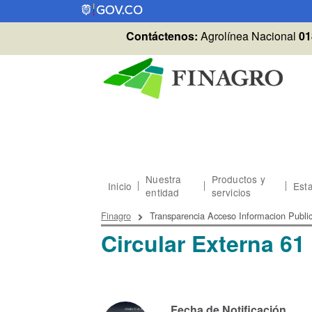
Pasar al contenido principal
Contáctenos:
Agrolínea Nacional
01
Nuestra
Productos y
Inicio
Esta
entidad
servicios
Sobrescribir enlaces
Finagro
Transparencia Acceso Informacion Publi
Circular Externa 61
Fecha de Notificación