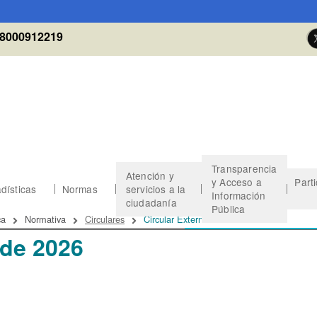
8000912219
Transparencia
Atención y
y Acceso a
Part
dísticas
Normas
servicios a la
Información
ciudadanía
Pública
 de ayuda a la navegación
ca
Normativa
Circulares
Circular Externa 61 de 2026
 de 2026