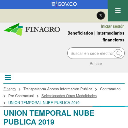
Pasar al contenido principal
| Eng
Iniciar sesión
Beneficiarios
|
Intermediarios
financieros
Buscar
Sobrescribir enlaces de ayuda a la navegac
Finagro
Transparencia Acceso Informacion Publica
Contratacion
Pre Contractual
Seleccionados Otras Modalidades
UNION TEMPORAL NUBE PUBLICA 2019
UNION TEMPORAL NUBE
PUBLICA 2019