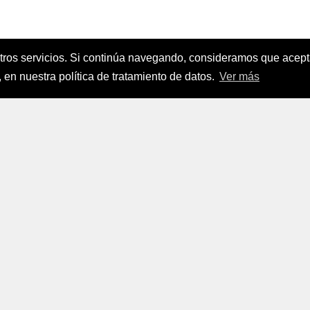
stros servicios. Si continúa navegando, consideramos que ace
nanciamiento del Sector Agropecuario
.
 en nuestra política de tratamiento de datos.
Ver más
FINAGRO
a, Suramérica 2024
todos los derechos reservados.
FINAGRO
 Tratamiento de Datos Personales
|
Políticas de Seguridad, Té