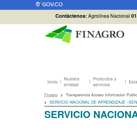
Pasar al contenido principal
Contáctenos:
Agrolínea Nacional
01
Nuestra
Productos y
Inicio
Esta
entidad
servicios
Sobrescribir enlaces
Finagro
Transparencia Acceso Informacion Publi
SERVICIO NACIONAL DE APRENDIZAJE –SE
SERVICIO NACION