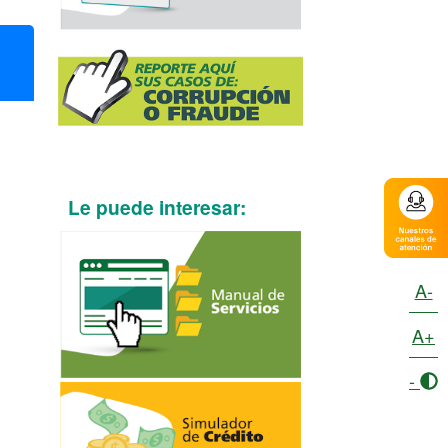
Le puede interesar:
A-
A+
-