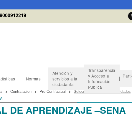
8000912219
Transparencia
Atención y
y Acceso a
Part
dísticas
Normas
servicios a la
Información
ciudadanía
Pública
 de ayuda a la navegación
ca
Contratacion
Pre Contractual
Seleccionados Otras Modalidades
NA
AL DE APRENDIZAJE –SENA