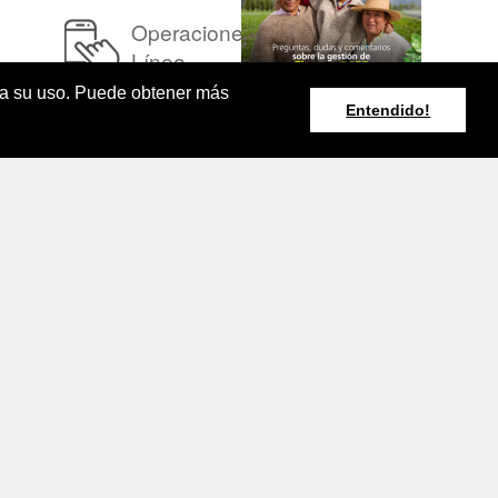
Operaciones en
Línea
pta su uso. Puede obtener más
Entendido!
Resumen Boletín
Agroclimático
Nacional
rminos y Condiciones de Uso