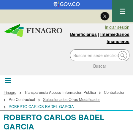
Pasar al contenido principal
| Eng
Iniciar sesión
Beneficiarios
|
Intermediarios
financieros
Buscar
Sobrescribir enlaces de ayuda a la navegac
Finagro
Transparencia Acceso Informacion Publica
Contratacion
Pre Contractual
Seleccionados Otras Modalidades
ROBERTO CARLOS BADEL GARCIA
ROBERTO CARLOS BADEL
GARCIA