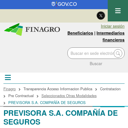
Pasar al contenido principal
| Eng
Iniciar sesión
Beneficiarios
|
Intermediarios
financieros
Buscar
Sobrescribir enlaces de ayuda a la navegac
Finagro
Transparencia Acceso Informacion Publica
Contratacion
Pre Contractual
Seleccionados Otras Modalidades
PREVISORA S.A. COMPAÑÍA DE SEGUROS
PREVISORA S.A. COMPAÑÍA DE
SEGUROS