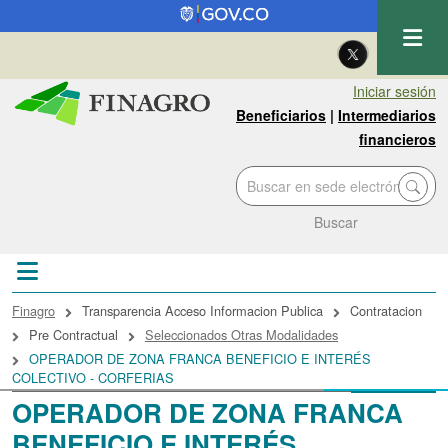
Pasar al contenido principal
| Eng
Iniciar sesión
Beneficiarios
|
Intermediarios
financieros
Buscar
Sobrescribir enlaces de ayuda a la navegac
Finagro
Transparencia Acceso Informacion Publica
Contratacion
Pre Contractual
Seleccionados Otras Modalidades
OPERADOR DE ZONA FRANCA BENEFICIO E INTERÉS
COLECTIVO - CORFERIAS
OPERADOR DE ZONA FRANCA
BENEFICIO E INTERÉS