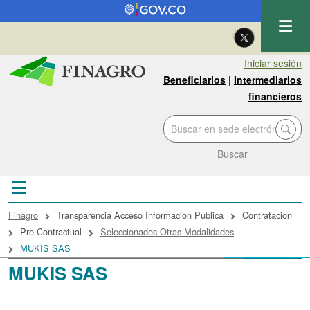
Pasar al contenido principal
| Eng
Iniciar sesión
Beneficiarios
|
Intermediarios
financieros
Buscar
Sobrescribir enlaces de ayuda a la navegac
Finagro
Transparencia Acceso Informacion Publica
Contratacion
Pre Contractual
Seleccionados Otras Modalidades
MUKIS SAS
MUKIS SAS