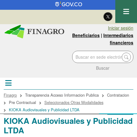
Pasar al contenido principal
| Eng
Iniciar sesión
Beneficiarios
|
Intermediarios
financieros
Buscar
Sobrescribir enlaces de ayuda a la navegac
Finagro
Transparencia Acceso Informacion Publica
Contratacion
Pre Contractual
Seleccionados Otras Modalidades
KIOKA Audiovisuales y Publicidad LTDA
KIOKA Audiovisuales y Publicidad
LTDA