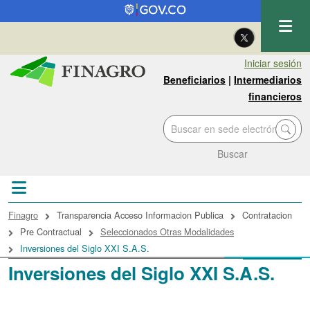
Pasar al contenido principal
| Eng
Iniciar sesión
Beneficiarios
|
Intermediarios
financieros
Buscar
Sobrescribir enlaces de ayuda a la navegac
Finagro
Transparencia Acceso Informacion Publica
Contratacion
Pre Contractual
Seleccionados Otras Modalidades
Inversiones del Siglo XXI S.A.S.
Inversiones del Siglo XXI S.A.S.