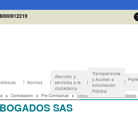
8000912219
Transparencia
Atención y
y Acceso a
Part
dísticas
Normas
servicios a la
Información
ciudadanía
Pública
 de ayuda a la navegación
ca
Contratacion
Pre Contractual
Seleccionados Otras Modalidades
ABOGADOS SAS