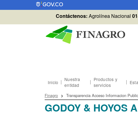
Pasar al contenido principal
Contáctenos:
Agrolínea Nacional
01
Nuestra
Productos y
Inicio
Esta
entidad
servicios
Sobrescribir enlaces
Finagro
Transparencia Acceso Informacion Publi
GODOY & HOYOS 