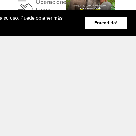
Operaciones en
Línea
pta su uso. Puede obtener más
Entendido!
Resumen Boletín
Agroclimático
Nacional
rminos y Condiciones de Uso