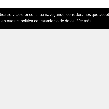
stros servicios. Si continúa navegando, consideramos que ace
nanciamiento del Sector Agropecuario
.
 en nuestra política de tratamiento de datos.
Ver más
FINAGRO
a, Suramérica 2024
todos los derechos reservados.
FINAGRO
 Tratamiento de Datos Personales
|
Políticas de Seguridad, Té