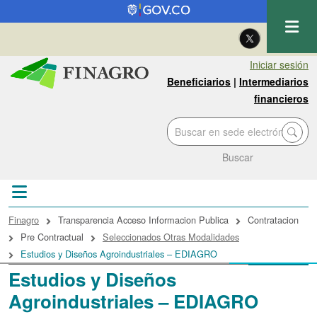
Pasar al contenido principal
| Eng
Iniciar sesión
Beneficiarios
|
Intermediarios
financieros
Buscar
Sobrescribir enlaces de ayuda a la navegac
Finagro
Transparencia Acceso Informacion Publica
Contratacion
Pre Contractual
Seleccionados Otras Modalidades
Estudios y Diseños Agroindustriales – EDIAGRO
Estudios y Diseños
Agroindustriales – EDIAGRO