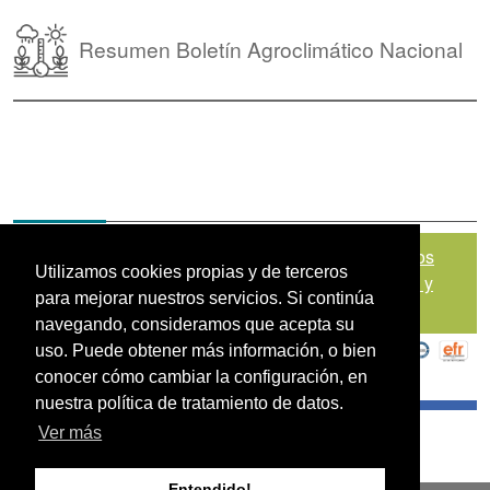
Resumen Boletín Agroclimático Nacional
Mapa del sitio
|
Política de Tratamiento de Datos
Utilizamos cookies propias y de terceros
Personales
|
Políticas de Seguridad, Términos y
para mejorar nuestros servicios. Si continúa
Condiciones de Uso
navegando, consideramos que acepta su
uso. Puede obtener más información, o bien
conocer cómo cambiar la configuración, en
nuestra política de tratamiento de datos.
Ver más
Entendido!