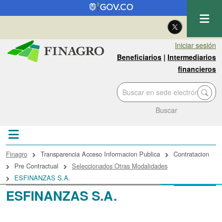
Pasar al contenido principal
| Eng
Iniciar sesión
Beneficiarios
|
Intermediarios
financieros
Buscar
Sobrescribir enlaces de ayuda a la navegac
Finagro
Transparencia Acceso Informacion Publica
Contratacion
Pre Contractual
Seleccionados Otras Modalidades
ESFINANZAS S.A.
ESFINANZAS S.A.