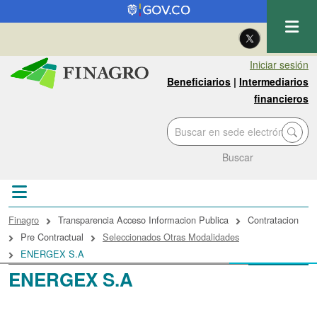
Pasar al contenido principal
| Eng
Iniciar sesión
Beneficiarios
|
Intermediarios
financieros
Buscar
Sobrescribir enlaces de ayuda a la navegac
Finagro
Transparencia Acceso Informacion Publica
Contratacion
Pre Contractual
Seleccionados Otras Modalidades
ENERGEX S.A
ENERGEX S.A