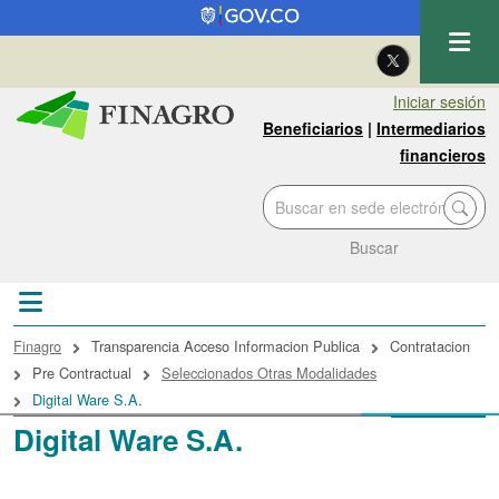
Pasar al contenido principal
| Eng
Iniciar sesión
Beneficiarios
|
Intermediarios
financieros
Buscar
Sobrescribir enlaces de ayuda a la navegac
Finagro
Transparencia Acceso Informacion Publica
Contratacion
Pre Contractual
Seleccionados Otras Modalidades
Digital Ware S.A.
Digital Ware S.A.