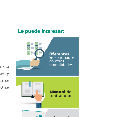
Le puede interesar:
o a la
ción y
eas de
RO, de