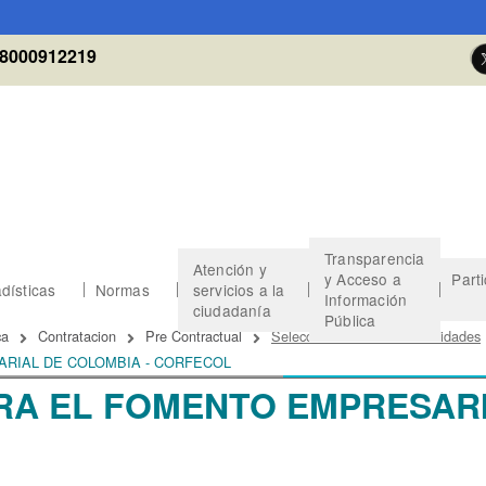
8000912219
Transparencia
Atención y
y Acceso a
Part
dísticas
Normas
servicios a la
Información
ciudadanía
Pública
 de ayuda a la navegación
ca
Contratacion
Pre Contractual
Seleccionados Otras Modalidades
RIAL DE COLOMBIA - CORFECOL
A EL FOMENTO EMPRESARI