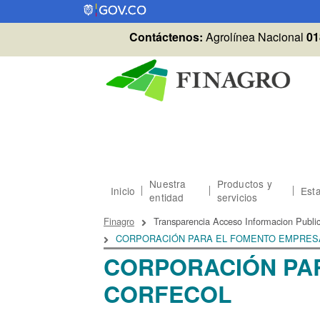
Pasar al contenido principal
Contáctenos:
Agrolínea Nacional
01
Nuestra
Productos y
Inicio
Esta
entidad
servicios
Sobrescribir enlaces
Finagro
Transparencia Acceso Informacion Publi
CORPORACIÓN PARA EL FOMENTO EMPRESA
CORPORACIÓN PAR
CORFECOL