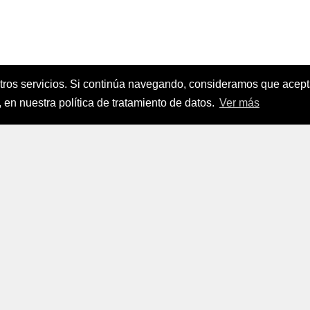
stros servicios. Si continúa navegando, consideramos que ace
nanciamiento del Sector Agropecuario
.
 en nuestra política de tratamiento de datos.
Ver más
FINAGRO
a, Suramérica 2024
todos los derechos reservados.
FINAGRO
 Tratamiento de Datos Personales
|
Políticas de Seguridad, Té