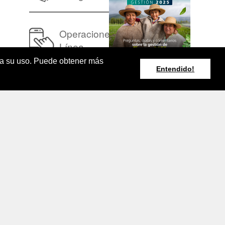
Operaciones en
Línea
pta su uso. Puede obtener más
Entendido!
Resumen Boletín
Agroclimático
Nacional
rminos y Condiciones de Uso