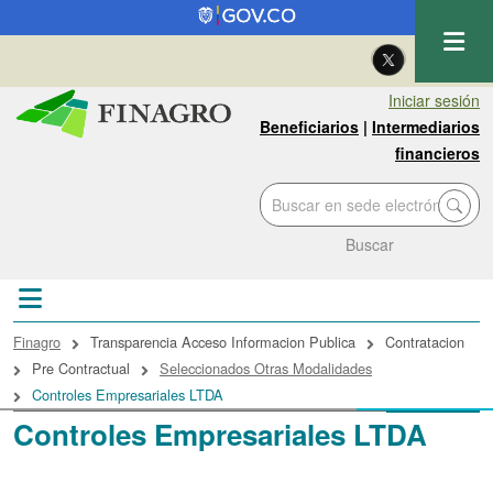
Pasar al contenido principal
| Eng
Iniciar sesión
Beneficiarios
|
Intermediarios
financieros
Buscar
Sobrescribir enlaces de ayuda a la navegac
Finagro
Transparencia Acceso Informacion Publica
Contratacion
Pre Contractual
Seleccionados Otras Modalidades
Controles Empresariales LTDA
Controles Empresariales LTDA