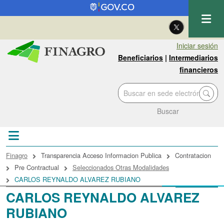
Pasar al contenido principal
| Eng
Iniciar sesión
Beneficiarios
|
Intermediarios
financieros
Buscar
Sobrescribir enlaces de ayuda a la navegac
Finagro
Transparencia Acceso Informacion Publica
Contratacion
Pre Contractual
Seleccionados Otras Modalidades
CARLOS REYNALDO ALVAREZ RUBIANO
CARLOS REYNALDO ALVAREZ
RUBIANO