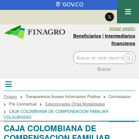
Pasar al contenido principal
| Eng
Iniciar sesión
Beneficiarios
|
Intermediarios
financieros
Buscar
Sobrescribir enlaces de ayuda a la navegac
Finagro
Transparencia Acceso Informacion Publica
Contratacion
Pre Contractual
Seleccionados Otras Modalidades
CAJA COLOMBIANA DE COMPENSACION FAMILIAR
COLSUBSIDIO
CAJA COLOMBIANA DE
COMPENSACION FAMILIAR