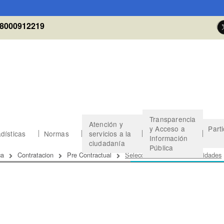
8000912219
Transparencia
Atención y
y Acceso a
Part
dísticas
Normas
servicios a la
Información
ciudadanía
Pública
 de ayuda a la navegación
ca
Contratacion
Pre Contractual
Seleccionados Otras Modalidades