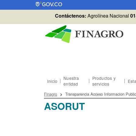
Pasar al contenido principal
Contáctenos:
Agrolínea Nacional
01
Nuestra
Productos y
Inicio
Esta
entidad
servicios
Sobrescribir enlaces
Finagro
Transparencia Acceso Informacion Publi
ASORUT