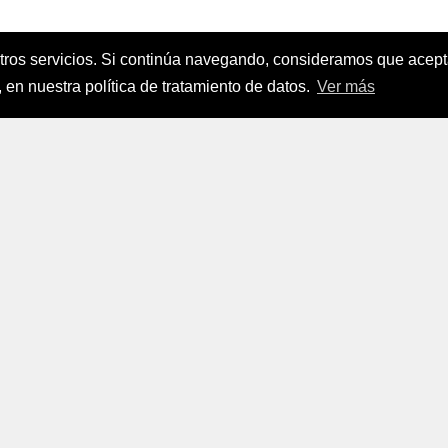
stros servicios. Si continúa navegando, consideramos que ace
nanciamiento del Sector Agropecuario
.
 en nuestra política de tratamiento de datos.
Ver más
FINAGRO
a, Suramérica 2024
todos los derechos reservados.
FINAGRO
 Tratamiento de Datos Personales
|
Políticas de Seguridad, Té