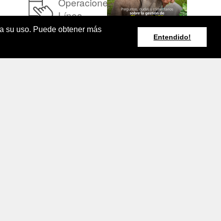
Operaciones en
Línea
pta su uso. Puede obtener más
Entendido!
Resumen Boletín
Agroclimático
Nacional
rminos y Condiciones de Uso