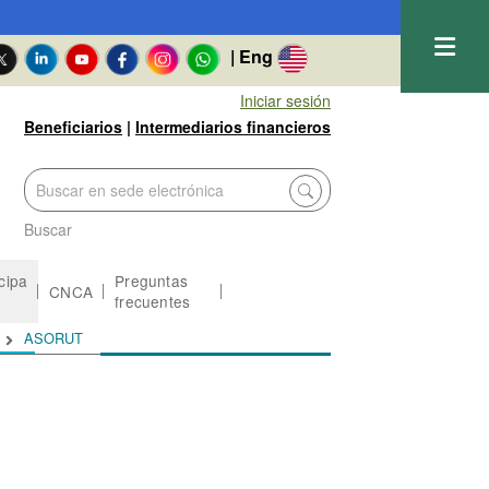
| Eng
Iniciar sesión
Beneficiarios
|
Intermediarios financieros
Buscar
icipa
Preguntas
CNCA
frecuentes
ASORUT