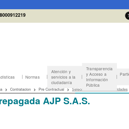
8000912219
Transparencia
Atención y
y Acceso a
Part
dísticas
Normas
servicios a la
Información
ciudadanía
Pública
 de ayuda a la navegación
ca
Contratacion
Pre Contractual
Seleccionados Otras Modalidades
Prepagada AJP S.A.S.