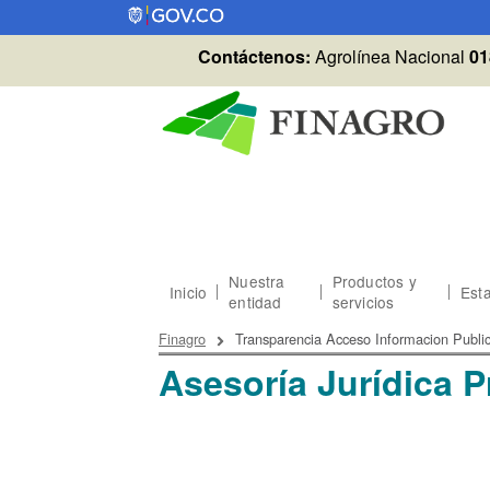
Pasar al contenido principal
Contáctenos:
Agrolínea Nacional
01
Nuestra
Productos y
Inicio
Esta
entidad
servicios
Sobrescribir enlaces
Finagro
Transparencia Acceso Informacion Publi
Asesoría Jurídica 