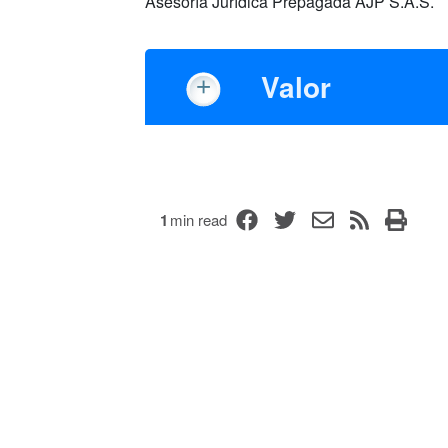
Asesoría Jurídica Prepagada AJP S.A.S.
Valor
1
min read