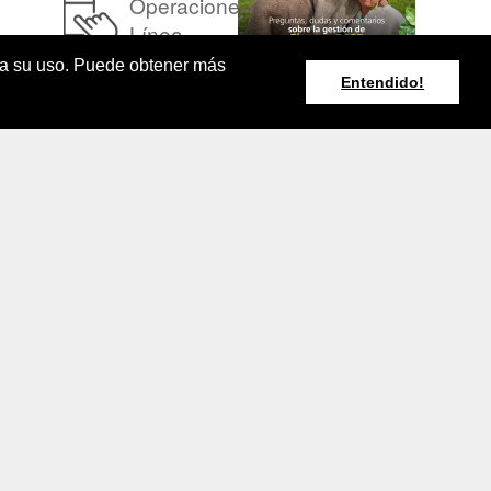
Operaciones en
Línea
pta su uso. Puede obtener más
Entendido!
Resumen Boletín
Agroclimático
Nacional
rminos y Condiciones de Uso