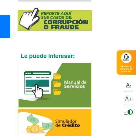
Le puede interesar:
A-
A+
-