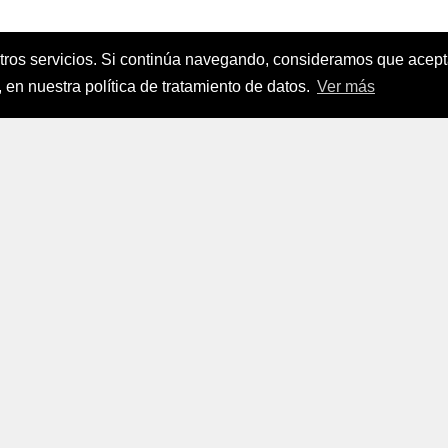
stros servicios. Si continúa navegando, consideramos que ace
nanciamiento del Sector Agropecuario
.
 en nuestra política de tratamiento de datos.
Ver más
FINAGRO
a, Suramérica 2024
todos los derechos reservados.
FINAGRO
 Tratamiento de Datos Personales
|
Políticas de Seguridad, Té