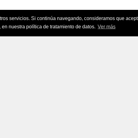
stros servicios. Si continúa navegando, consideramos que ace
nanciamiento del Sector Agropecuario
.
 en nuestra política de tratamiento de datos.
Ver más
FINAGRO
a, Suramérica 2024
todos los derechos reservados.
FINAGRO
 Tratamiento de Datos Personales
|
Políticas de Seguridad, Té