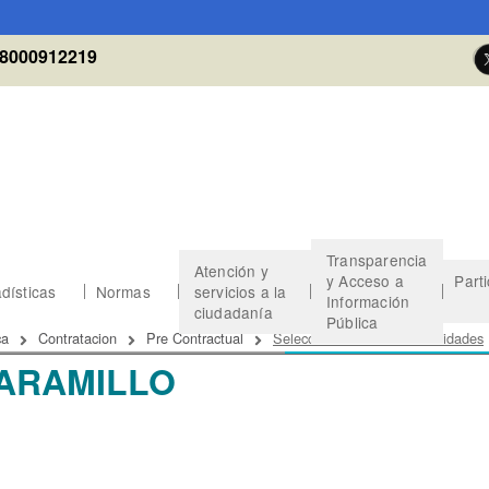
8000912219
Transparencia
Atención y
y Acceso a
Part
dísticas
Normas
servicios a la
Información
ciudadanía
Pública
 de ayuda a la navegación
ca
Contratacion
Pre Contractual
Seleccionados Otras Modalidades
ARAMILLO