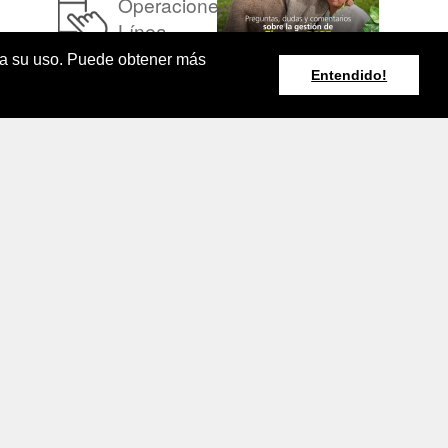
Operaciones en
Línea
pta su uso. Puede obtener más
Entendido!
Resumen Boletín
Agroclimático
Nacional
rminos y Condiciones de Uso