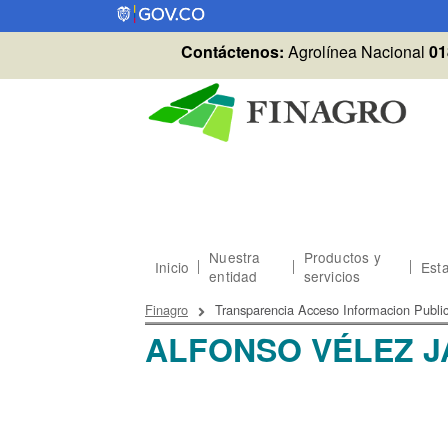
Pasar al contenido principal
Contáctenos:
Agrolínea Nacional
01
Nuestra
Productos y
Inicio
Esta
entidad
servicios
Sobrescribir enlaces
Finagro
Transparencia Acceso Informacion Publi
ALFONSO VÉLEZ J